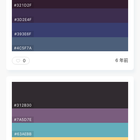
#321D2F
#3D2E4F
#393E6F
#4C5F7A
6 年前
0
#312B30
#7A5D7E
#63AEBB