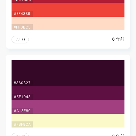
#EF4339
#FFDBC5
6 年前
0
#360827
#5E1043
#A13F80
#FBF8CA