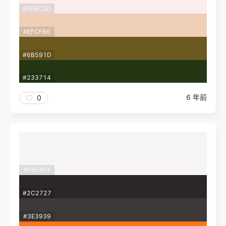
#FDECED
#EFCFB6
#6B591D
#233714
6 年前
0
#F6F4F4
#2C2727
#3E3939