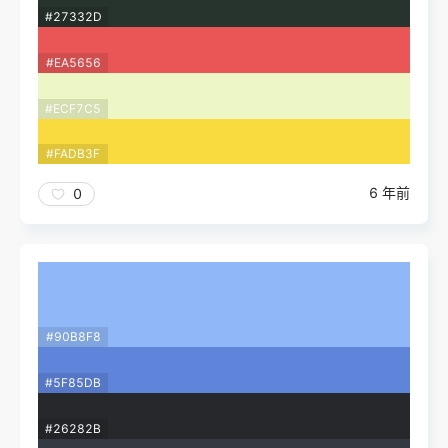
#27332D
#EA5656
#ECF7C5
#FADB3F
6 年前
0
#90B8F8
#5F85DB
#26282B