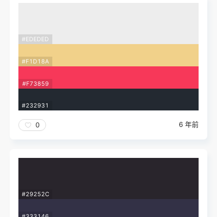
#EDEDED
#F1D18A
#F73859
#232931
6 年前
0
#29252C
#333146