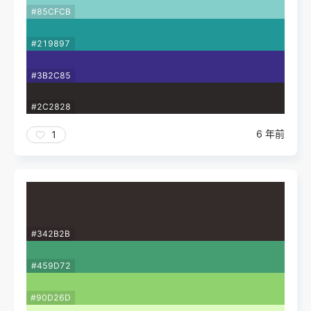
#85CFCB
#219897
#3B2C85
#2C2828
6 年前
1
#342B2B
#459D72
#90D26D