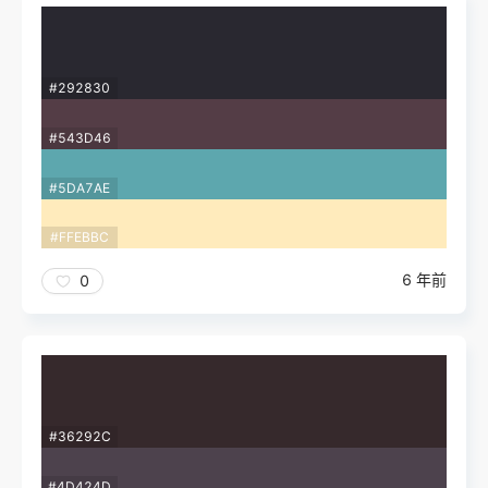
#292830
#543D46
#5DA7AE
#FFEBBC
6 年前
0
#36292C
#4D424D