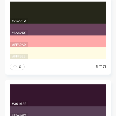
#26271A
#6A425C
#FFA9A9
#FFFBE3
6 年前
0
#36162E
#594057