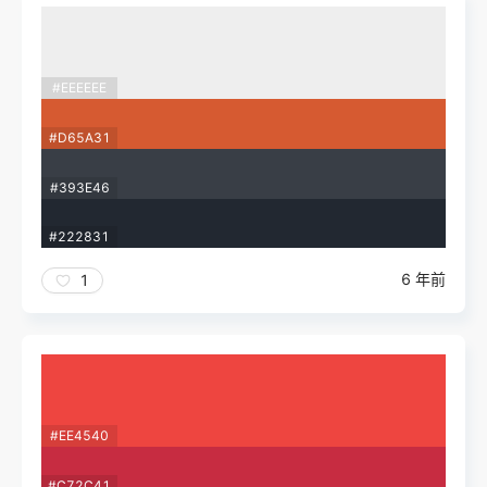
#EEEEEE
#D65A31
#393E46
#222831
6 年前
1
#EE4540
#C72C41