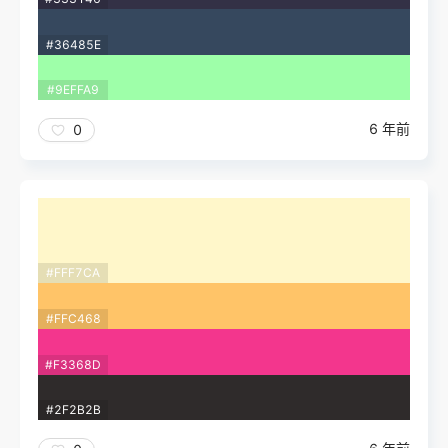
#36485E
#9EFFA9
6 年前
0
#FFF7CA
#FFC468
#F3368D
#2F2B2B