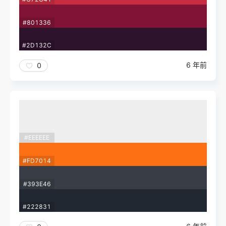
#801336
#2D132C
6 年前
0
#EEEEEE
#FD7014
#393E46
#222831