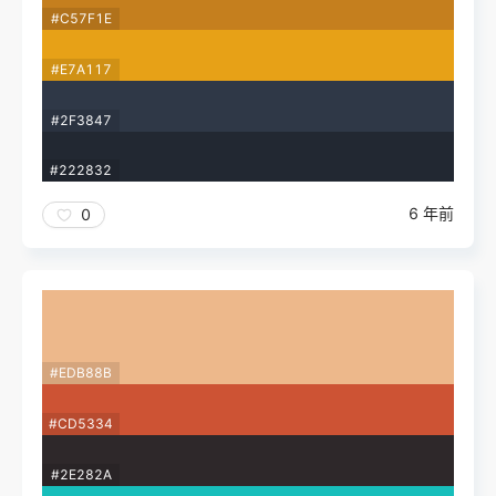
#C57F1E
#E7A117
#2F3847
#222832
6 年前
0
#EDB88B
#CD5334
#2E282A