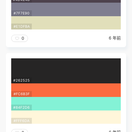
#7F7E90
#E1DFBA
6 年前
0
#262525
#FC6B3F
#84F2D6
#FFF6DA