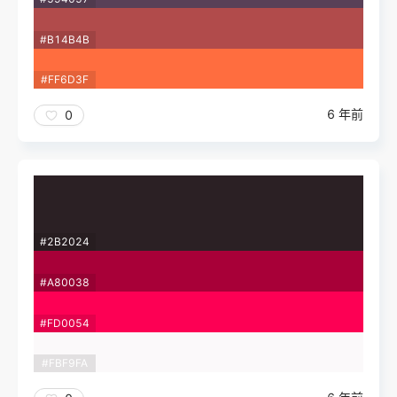
#B14B4B
#FF6D3F
6 年前
0
#2B2024
#A80038
#FD0054
#FBF9FA