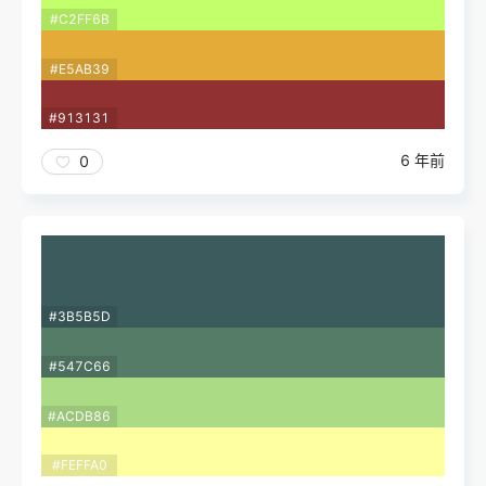
#C2FF6B
#E5AB39
#913131
6 年前
0
#3B5B5D
#547C66
#ACDB86
#FEFFA0