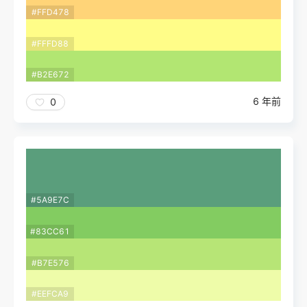
#FFD478
#FFFD88
#B2E672
6 年前
0
#5A9E7C
#83CC61
#B7E576
#EEFCA9