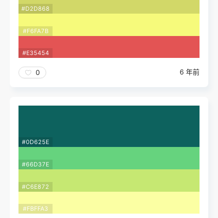
#D2D868
#F6FA7B
#E35454
6 年前
0
#0D625E
#66D37E
#C6E872
#FBFFA3