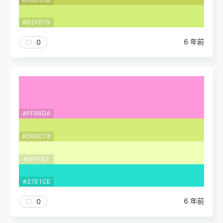
#D2F079
6 年前
0
#FF98DA
#D6EC78
#EFFFB7
#27E1CE
6 年前
0