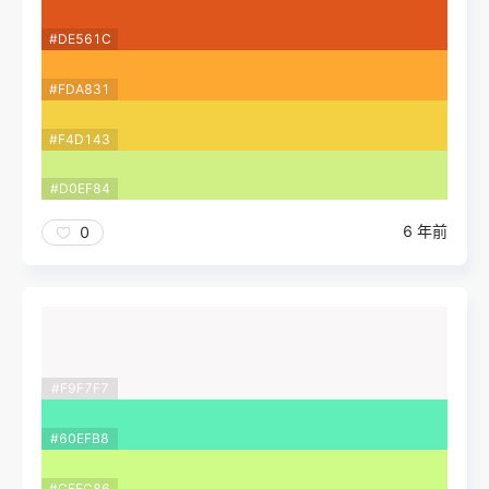
#DE561C
#FDA831
#F4D143
#D0EF84
6 年前
0
#F9F7F7
#60EFB8
#CEFC86