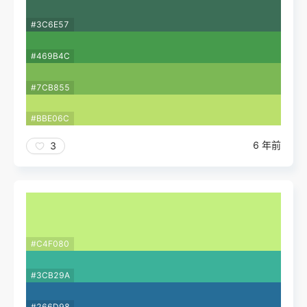
#3C6E57
#469B4C
#7CB855
#BBE06C
6 年前
3
#C4F080
#3CB29A
#266D98