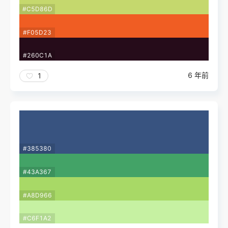
#C5D86D
#F05D23
#260C1A
6 年前
1
#385380
#43A367
#A8D966
#C6F1A2