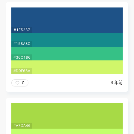
#1E5287
#158A8C
#36C186
#D0F66A
6 年前
0
#A7DA46