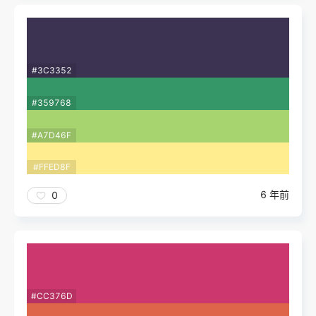
#3C3352
#359768
#A7D46F
#FFED8F
6 年前
0
#CC376D