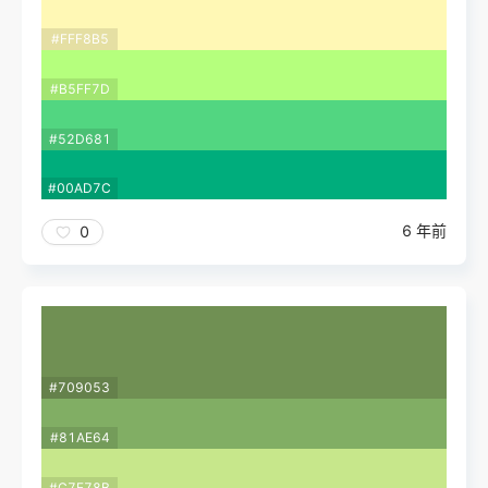
#FFF8B5
#B5FF7D
#52D681
#00AD7C
6 年前
0
#709053
#81AE64
#C7E78B