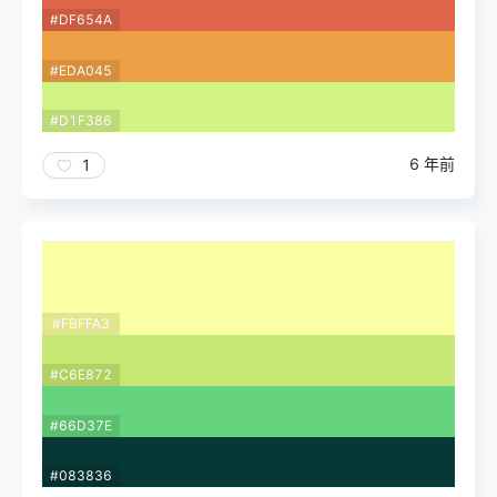
#DF654A
#EDA045
#D1F386
6 年前
1
#FBFFA3
#C6E872
#66D37E
#083836