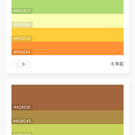
#B0DB72
#FAFCB4
#FFCD3C
#FF9234
6 年前
0
#A2663E
#AD8C45
#C8D35B