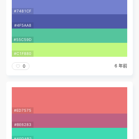
#7481CF
#4F5AA8
#55C59D
#C1F880
6 年前
0
#ED7575
#BE6283
#40DAB2