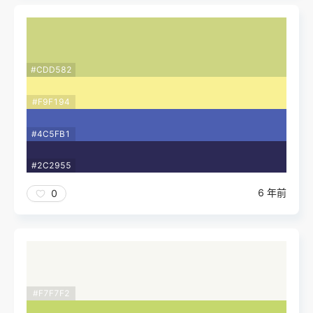
#CDD582
#F9F194
#4C5FB1
#2C2955
6 年前
0
#F7F7F2