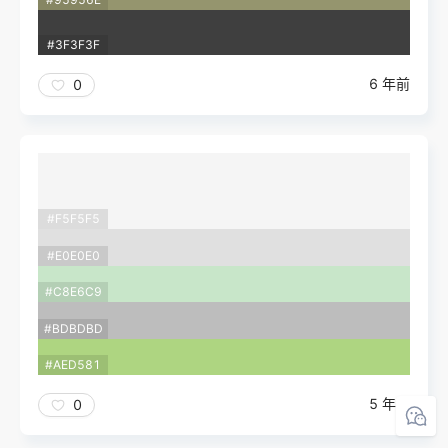
#3F3F3F
6 年前
0
#F5F5F5
#E0E0E0
#C8E6C9
#BDBDBD
#AED581
5 年前
0