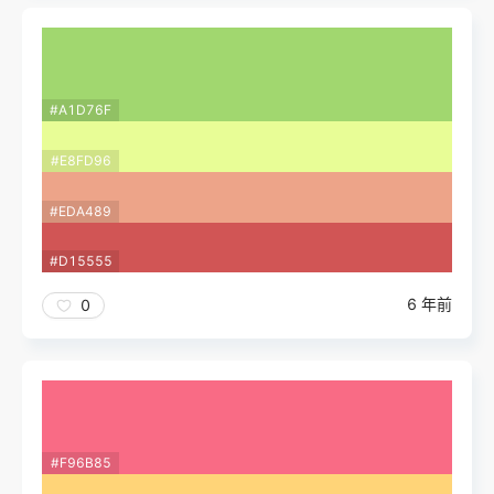
#A1D76F
#E8FD96
#EDA489
#D15555
6 年前
0
#F96B85