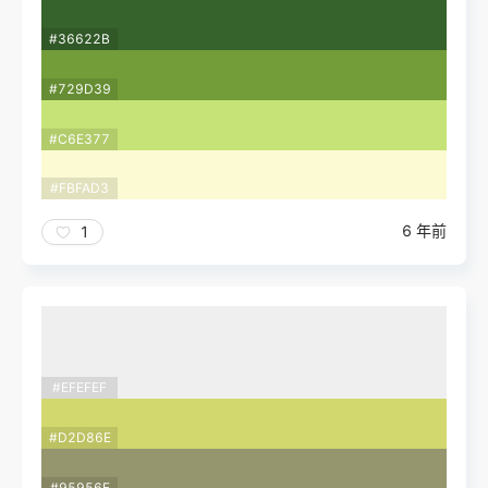
#36622B
#729D39
#C6E377
#FBFAD3
6 年前
1
#EFEFEF
#D2D86E
#95956E