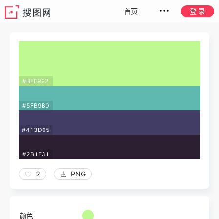
首页
登 录
#BEF992
#5FB9B0
#413D65
#2B1F31
2
PNG
颜色