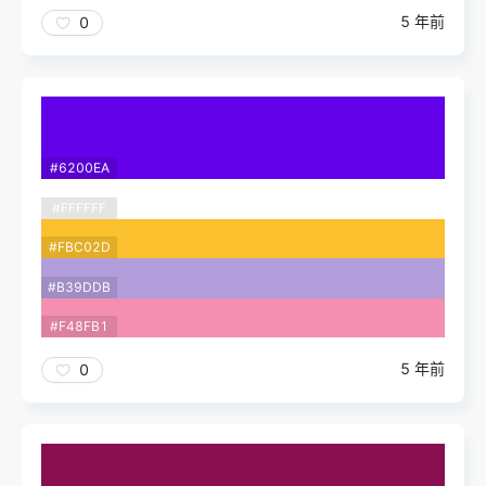
5 年前
0
#6200EA
#FFFFFF
#FBC02D
#B39DDB
#F48FB1
5 年前
0