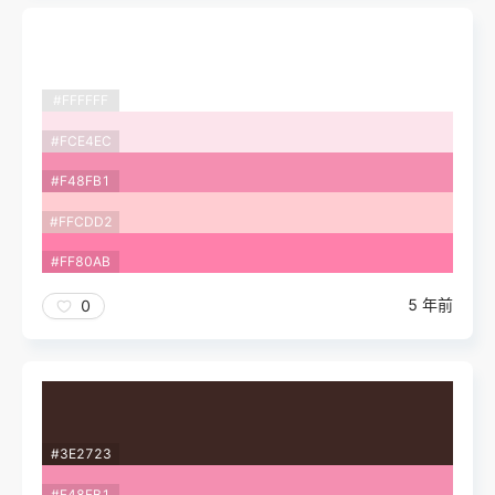
#FFFFFF
#FCE4EC
#F48FB1
#FFCDD2
#FF80AB
5 年前
0
#3E2723
#F48FB1