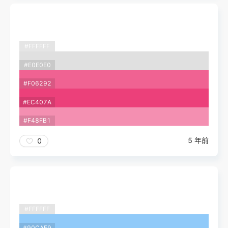
#FFFFFF
#E0E0E0
#F06292
#EC407A
#F48FB1
5 年前
0
#FFFFFF
#90CAF9