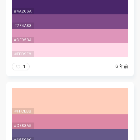
#4A266A
#7F4A88
#DE95BA
#FFD9E8
6 年前
1
#FFCEBB
#DE88A5
#655989