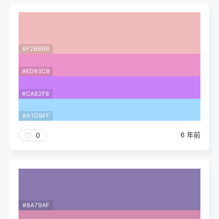
#F2BBBB
#ED93CB
#CA82F8
#A1D9FF
6 年前
0
#8A79AF