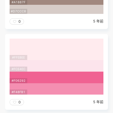
#A1887F
#D7CCC8
5 年前
0
#FFEBEE
#FCE4EC
#F06292
#F48FB1
5 年前
0