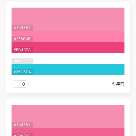
#F48FB1
#FF80AB
#EC407A
#FFFFFF
#26C6DA
5 年前
0
#F48FB1
#F06292