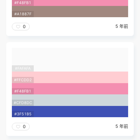
#F48FB1
#A1887F
5 年前
0
#FAFAFA
#FFCDD2
#F48FB1
#CFD8DC
#3F51B5
5 年前
0