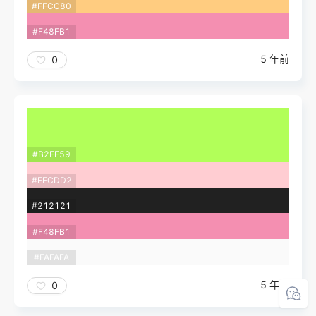
#FFCC80
#F48FB1
5 年前
0
#B2FF59
#FFCDD2
#212121
#F48FB1
#FAFAFA
5 年前
0