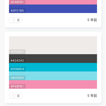
#F48FB1
#3F51B5
5 年前
0
#EFEBE9
#424242
#00B8D4
#80DEEA
#F48FB1
5 年前
0