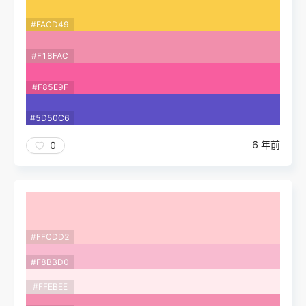
#FACD49
#F18FAC
#F85E9F
#5D50C6
6 年前
0
#FFCDD2
#F8BBD0
#FFEBEE