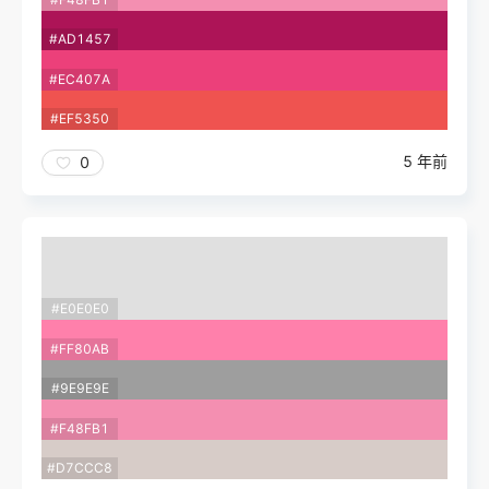
#AD1457
#EC407A
#EF5350
5 年前
0
#E0E0E0
#FF80AB
#9E9E9E
#F48FB1
#D7CCC8