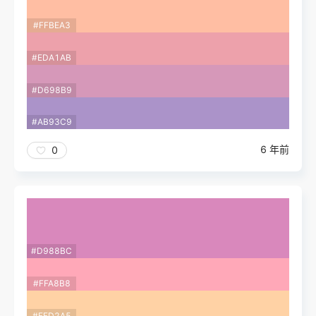
#FFBEA3
#EDA1AB
#D698B9
#AB93C9
6 年前
0
#D988BC
#FFA8B8
#FFD2A5