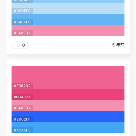
#BBDEFB
#64B5F6
#F48FB1
5 年前
0
#F06292
#EC407A
#F48FB1
#2962FF
#42A5F5