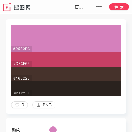
首页
登 录
#D580BC
#C73F65
#46322B
#2A221E
0
PNG
颜色