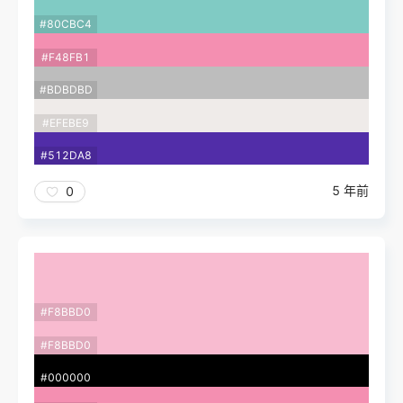
#80CBC4
#F48FB1
#BDBDBD
#EFEBE9
#512DA8
5 年前
0
#F8BBD0
#F8BBD0
#000000