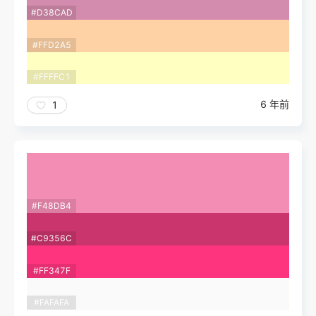
#D38CAD
#FFD2A5
#FFFFC1
6 年前
1
#F48DB4
#C9356C
#FF347F
#FAFAFA