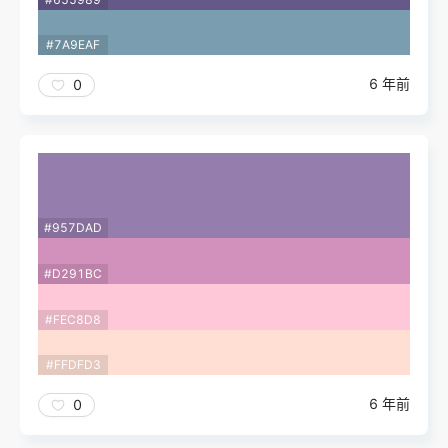
#7A9EAF
6 年前
0
#957DAD
#D291BC
#FEC8D8
#FFDFD3
6 年前
0