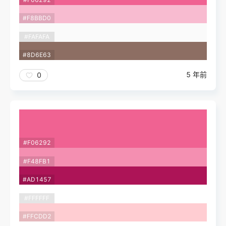
#F8BBD0
#FAFAFA
#8D6E63
5 年前
0
#F06292
#F48FB1
#AD1457
#FFFFFF
#FFCDD2