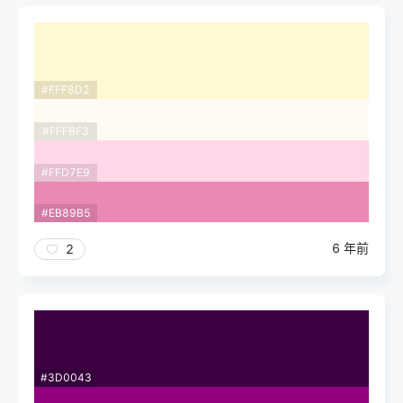
#FFF8D2
#FFFBF3
#FFD7E9
#EB89B5
6 年前
2
#3D0043