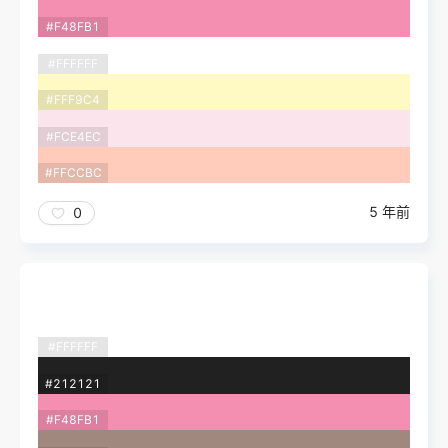
#F48FB1
#FFFFFF
#FFF9C4
#FCE4EC
#FFCCBC
5 年前
0
#FFFFFF
#212121
#F48FB1