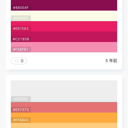
#880E4F
#F9FBE7
#E91E63
#C2185B
#F48FB1
5 年前
0
#EEEEEE
#E57373
#FFAB40