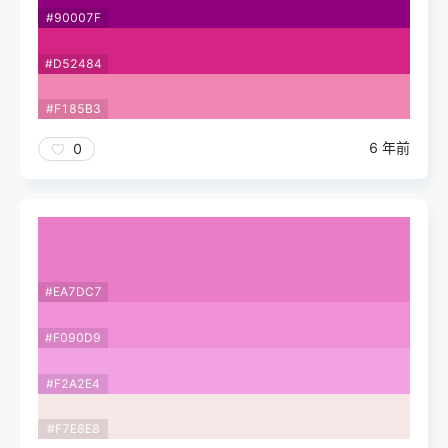
#90007F
#D52484
#F185B3
6 年前
0
#EA7DC7
#F090D9
#F2A2E4
#F7E8E8