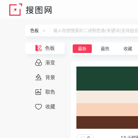
色板
输入你想搜索的二进制色值/关键词(支持组合搜
色板
最新
最热
收藏
渐变
背景
取色
收藏
13 小时
0