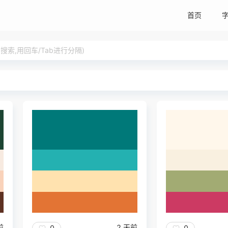
首页
索,用回车/Tab进行分隔)
前
2 天前
0
0