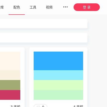
字库
配色
工具
视频
登 录
3 天前
4 天前
0