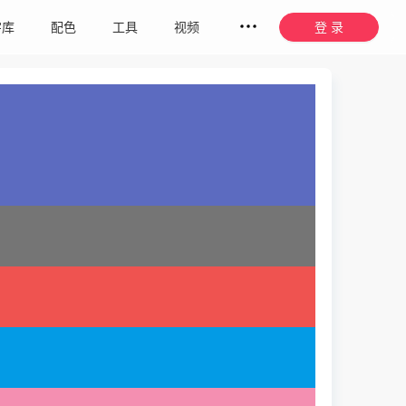
字库
配色
工具
视频
登 录