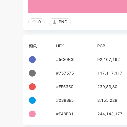
0
PNG
颜色
HEX
RGB
#5C6BC0
92,107,192
#757575
117,117,117
#EF5350
239,83,80
#039BE5
3,155,229
#F48FB1
244,143,177