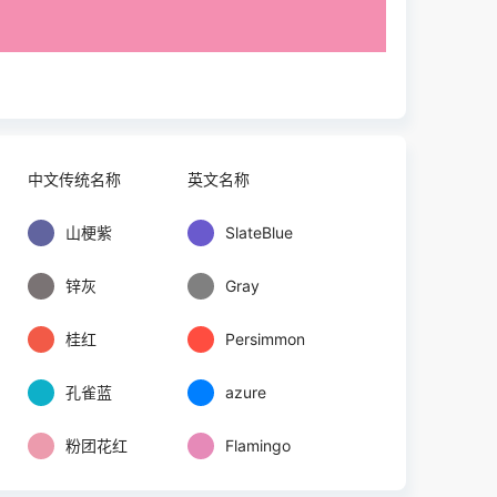
中文传统名称
英文名称
山梗紫
SlateBlue
锌灰
Gray
桂红
Persimmon
孔雀蓝
azure
粉团花红
Flamingo