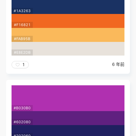
#1A3263
#F16821
#FAB95B
#E8E2DB
6 年前
1
#B030B0
#602080
#202060