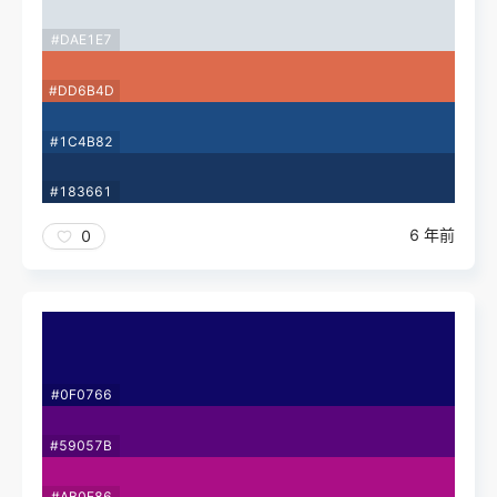
#DAE1E7
#DD6B4D
#1C4B82
#183661
6 年前
0
#0F0766
#59057B
#AB0E86