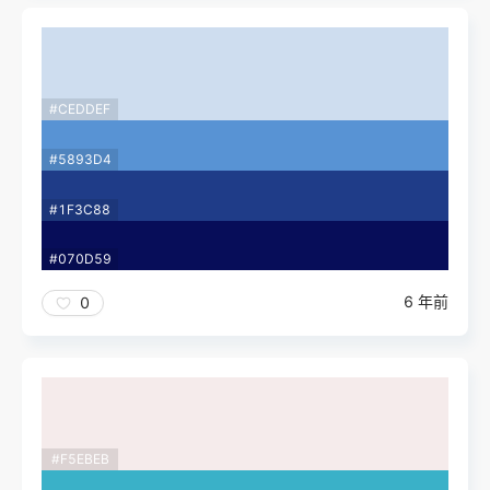
#CEDDEF
#5893D4
#1F3C88
#070D59
6 年前
0
#F5EBEB