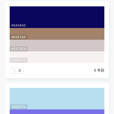
#0A065D
#A3816A
#D2C8C8
#F8F1F1
6 年前
0
#B8DFF0