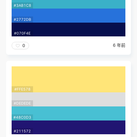
#3AB1C8
#2772DB
#070F4E
6 年前
0
#FFE578
#DEDEDE
#48C0D3
#211572