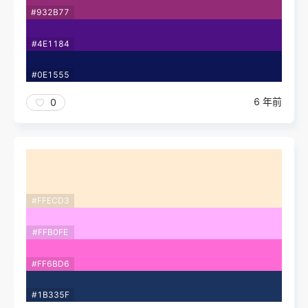
#932B77
#4E1184
#0E1555
6 年前
0
#FFECD3
#FFB0FE
#FF6BD6
#1B335F