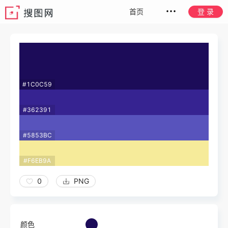
首页
登 录
#1C0C59
#362391
#5853BC
#F6EB9A
0
PNG
颜色