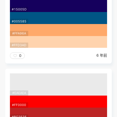
#15005D
#005585
#FFA96A
#FFD3AD
6 年前
0
#EAEAEA
#FF0000
#BC2525