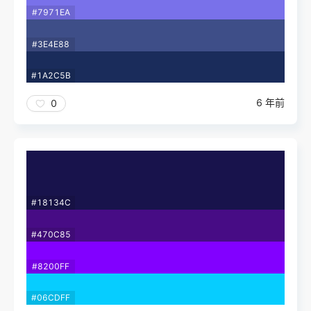
#7971EA
#3E4E88
#1A2C5B
6 年前
0
#18134C
#470C85
#8200FF
#06CDFF