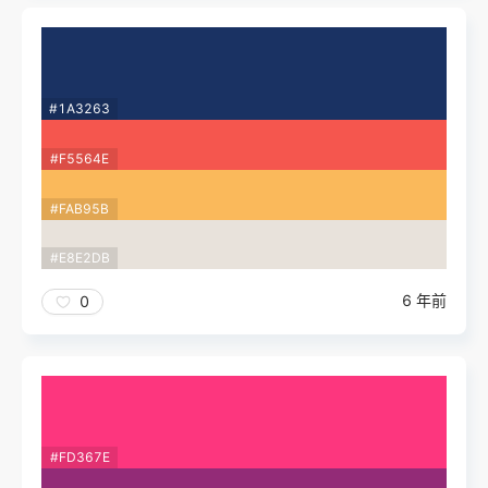
#1A3263
#F5564E
#FAB95B
#E8E2DB
6 年前
0
#FD367E