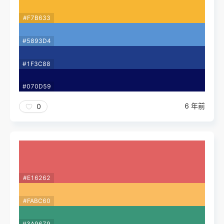
#F7B633
#5893D4
#1F3C88
#070D59
6 年前
0
#E16262
#FABC60
#3A9679