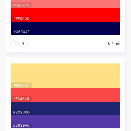
#FB7777
#FF0000
#05004E
6 年前
0
#FFE087
#FA4848
#20236D
#5639A6