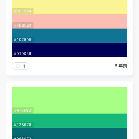
#FCF594
#FDBFB3
#107595
#010059
6 年前
1
#A7FF83
#17B978
#086972