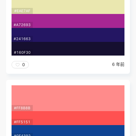
#EAE7AF
#A72693
#241663
#160F30
6 年前
0
#FF8B8B
#FF5151
#0F4392