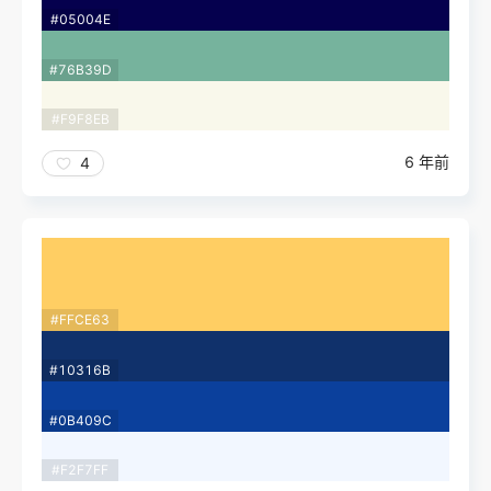
#05004E
#76B39D
#F9F8EB
6 年前
4
#FFCE63
#10316B
#0B409C
#F2F7FF