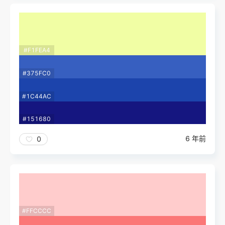
#F1FEA4
#375FC0
#1C44AC
#151680
6 年前
0
#FFCCCC