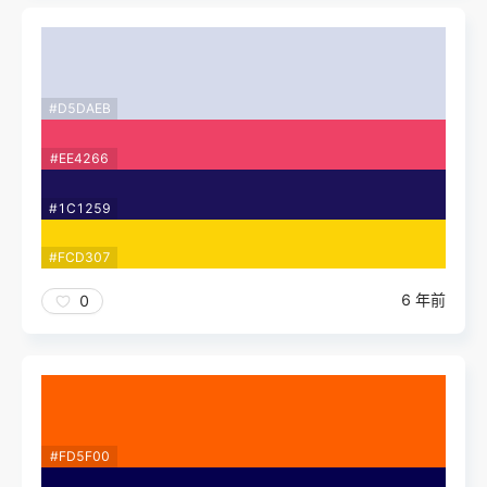
#D5DAEB
#EE4266
#1C1259
#FCD307
6 年前
0
#FD5F00