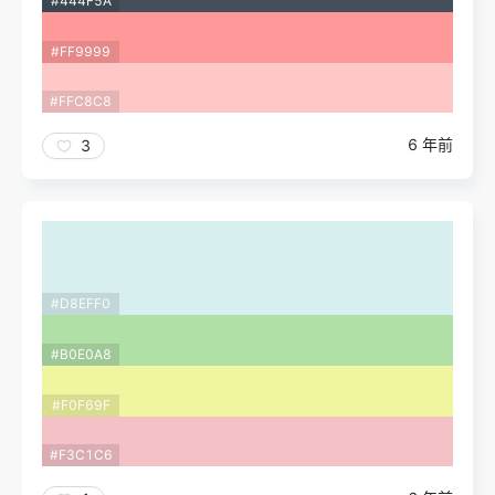
#444F5A
#FF9999
#FFC8C8
6 年前
3
#D8EFF0
#B0E0A8
#F0F69F
#F3C1C6