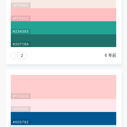
#F7E9E3
#FFC0C2
#23A393
#20716A
6 年前
2
#FFCDCD
#FFE6EB
#005792