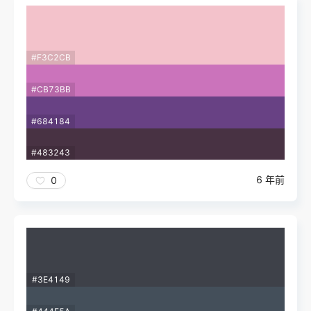
#F3C2CB
#CB73BB
#684184
#483243
6 年前
0
#3E4149