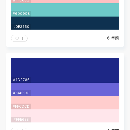
#FFC0C2
#6DC9C8
#0E3150
6 年前
1
#1D2786
#6A65D8
#FFCDCD
#FFE6EB