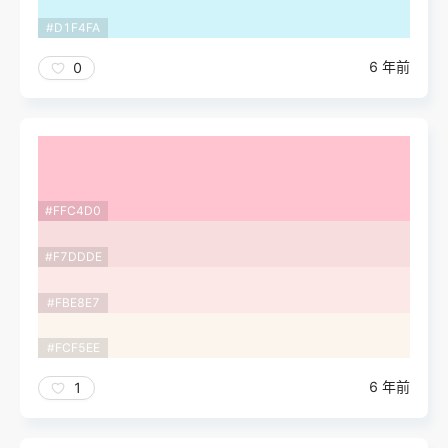
#D1F4FA
6 年前
0
#FFC4D0
#F7DDDE
#FBE8E7
#FCF5EE
6 年前
1