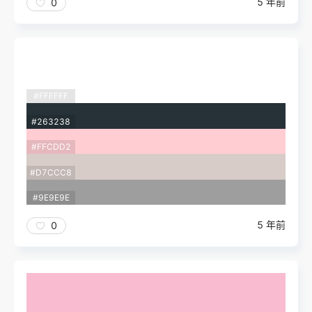
5 年前
0
#FFFFFF
#263238
#FFCDD2
#D7CCC8
#9E9E9E
5 年前
0