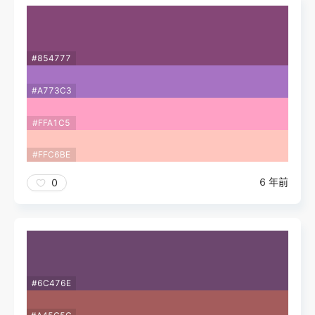
#854777
#A773C3
#FFA1C5
#FFC6BE
6 年前
0
#6C476E