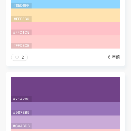
#8ED6FF
#FFE3B0
#FFC1C8
#FFCECE
6 年前
2
#714288
#9873B9
#CAABD8