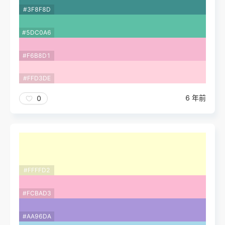
#3F8F8D
#5DC0A6
#F6B8D1
#FFD3DE
6 年前
0
#FFFFD2
#FCBAD3
#AA96DA