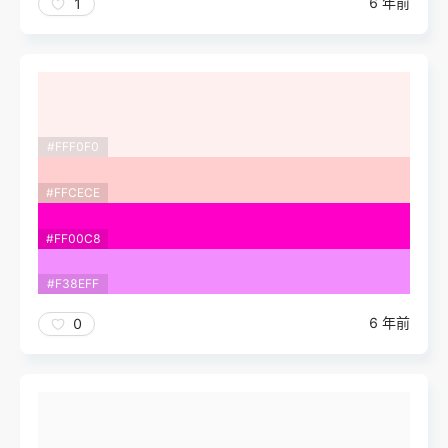
6 年前
1
#FFF0F0
#FFCECE
#FF00C8
#F38EFF
6 年前
0