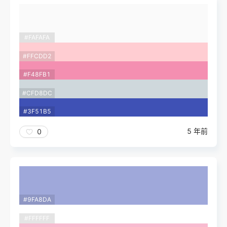
#FAFAFA
#FFCDD2
#F48FB1
#CFD8DC
#3F51B5
5 年前
0
#9FA8DA
#FFFFFF