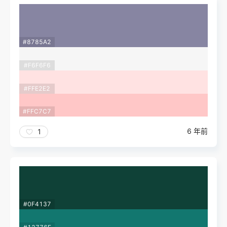
#8785A2
#F6F6F6
#FFE2E2
#FFC7C7
6 年前
1
#0F4137