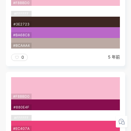
#F8BBD0
#FFFFFF
#3E2723
#BA68C8
#BCAAA4
5 年前
0
#F8BBD0
#880E4F
#FFFFFF
#EC407A