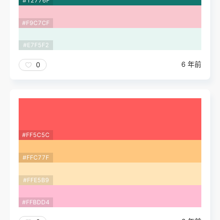
#12776F
#F9C7CF
#E7F5F2
6 年前
0
#FF5C5C
#FFC77F
#FFE5B9
#FFBDD4