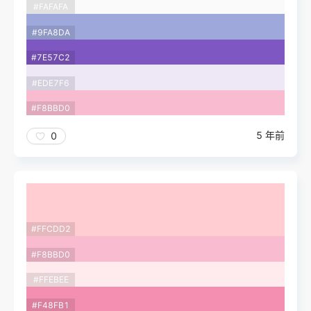
#FAFAFA
#9FA8DA
#7E57C2
#EDE7F6
#F8BBD0
5 年前
0
#FFCDD2
#F8BBD0
#FFEBEE
#F48FB1