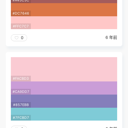
#A45C5C
#DC7646
#FFC7C7
6 年前
0
#FACBD3
#CA9DD7
#857EBB
#7FCBD7