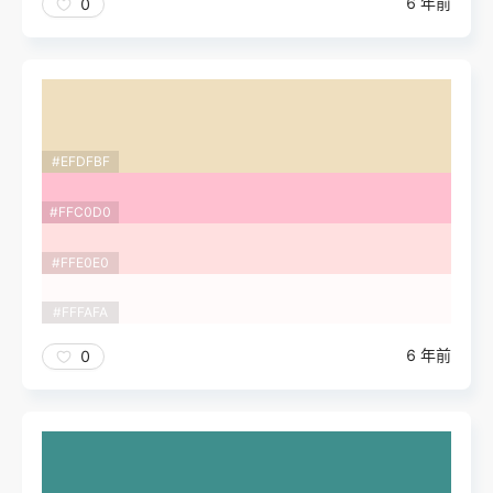
6 年前
0
#EFDFBF
#FFC0D0
#FFE0E0
#FFFAFA
6 年前
0