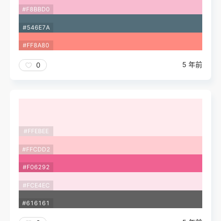
#F8BBD0
#546E7A
#FF8A80
5 年前
0
#FFEBEE
#FFCDD2
#F06292
#FCE4EC
#616161