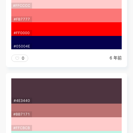
#FFCCCC
#FB7777
#FF0000
#05004E
6 年前
0
#4E3440
#BB7171
#FFCBCB