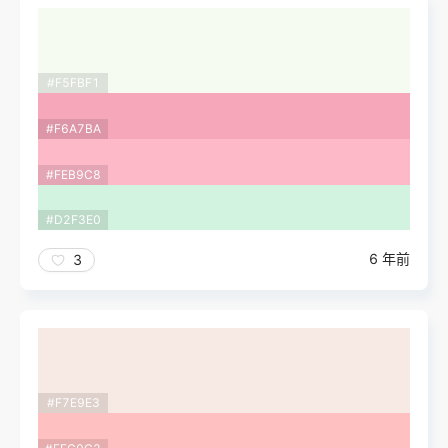
#F5FBF1
#F6A7BA
#FEB9C8
#D2F3E0
6 年前
3
#F7E9E3