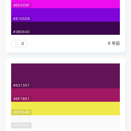
#ED0CEF
#8105D8
#3B064D
6 年前
0
#631357
#9F1861
#EFE94B
#F9F9F9