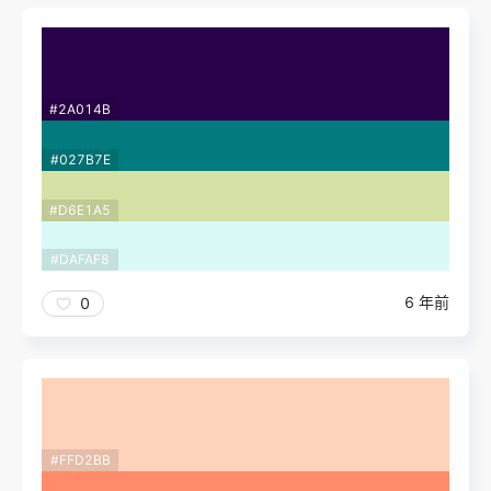
#2A014B
#027B7E
#D6E1A5
#DAFAF8
6 年前
0
#FFD2BB