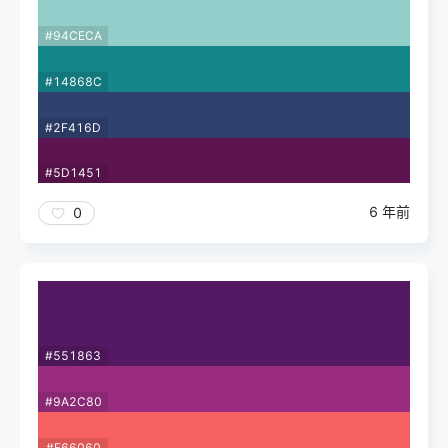
#94CECA
#14868C
#2F416D
#5D1451
6 年前
0
#551863
#9A2C80
#F66060