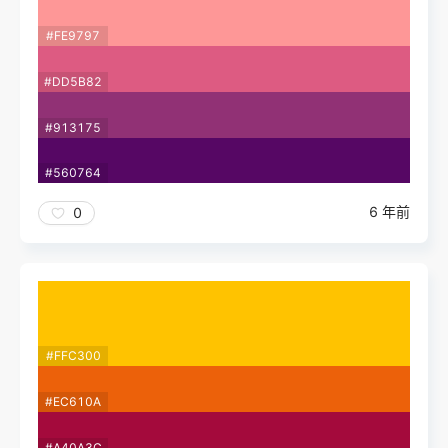
#FE9797
#DD5B82
#913175
#560764
6 年前
0
#FFC300
#EC610A
#A40A3C