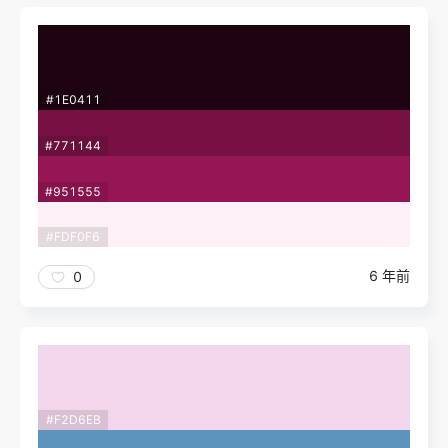
#1E0411
#771144
#951555
#FDF0F6
6 年前
0
#F2D6EB