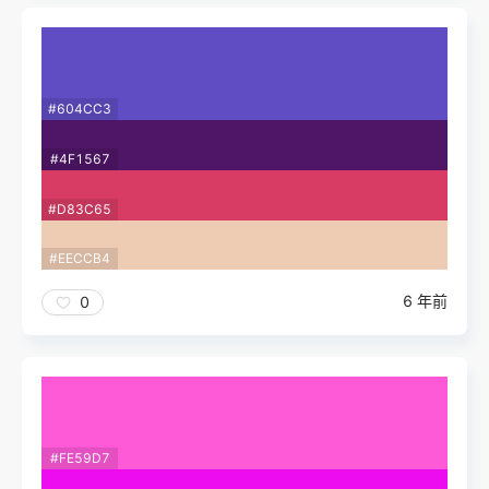
#604CC3
#4F1567
#D83C65
#EECCB4
6 年前
0
#FE59D7