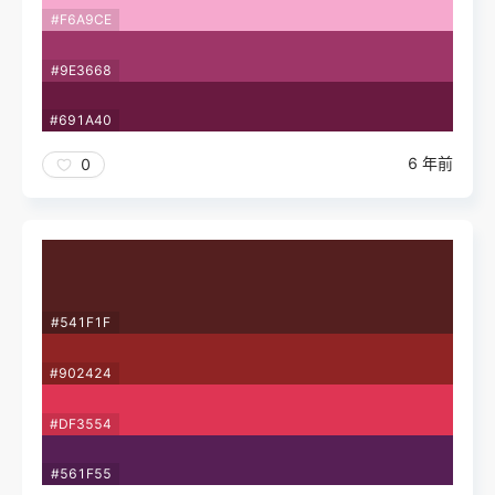
#F6A9CE
#9E3668
#691A40
6 年前
0
#541F1F
#902424
#DF3554
#561F55