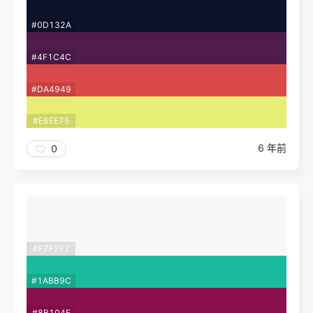
#0D132A
#4F1C4C
#DA4949
#E6EE75
6 年前
0
#F7F7F7
#1ABB9C
#8B104E