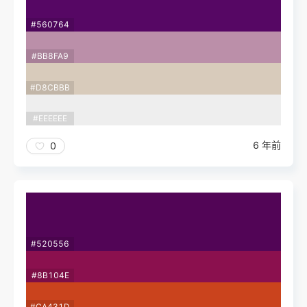
#560764
#BB8FA9
#D8CBBB
#EEEEEE
6 年前
0
#520556
#8B104E
#CA431D