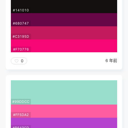
#141010
#680747
#C3195D
#F70776
6 年前
0
#99DDCC
#FF5DA2
#B643CD