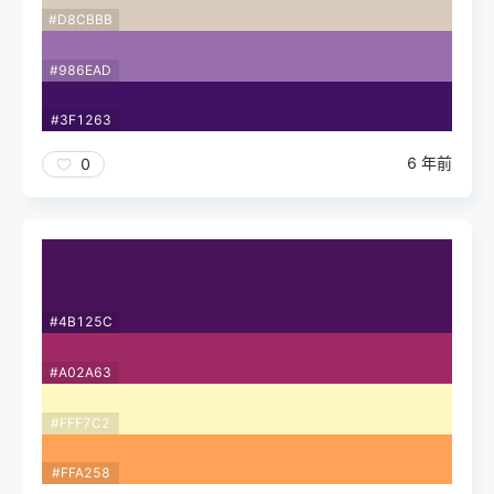
#D8CBBB
#986EAD
#3F1263
6 年前
0
#4B125C
#A02A63
#FFF7C2
#FFA258