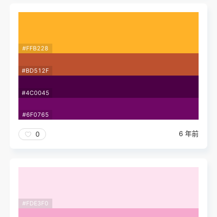
#FFB228
#BD512F
#4C0045
#6F0765
6 年前
0
#FDE3F0