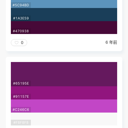
#5C94BD
#1A3E59
#470938
6 年前
0
#65195E
#91157E
#C246C6
#F8F8F8