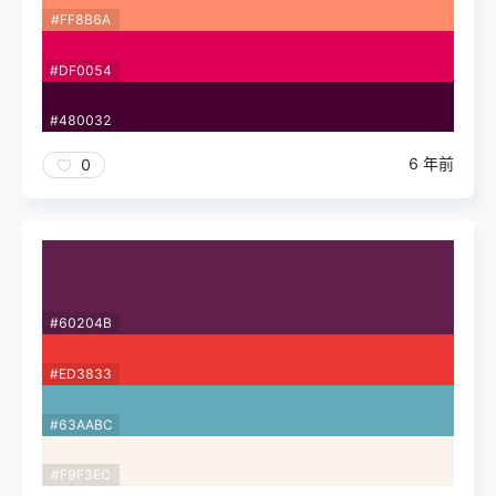
#FF8B6A
#DF0054
#480032
6 年前
0
#60204B
#ED3833
#63AABC
#F9F3EC