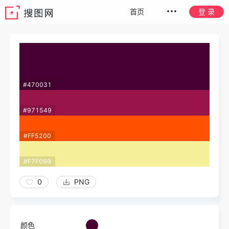
首页
登 录
#470031
#971549
#FF5200
#F7F09B
0
PNG
颜色