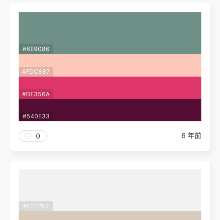
#6E9086
#FDC8B7
#DE356A
#540E33
6 年前
0
#F2F2F2