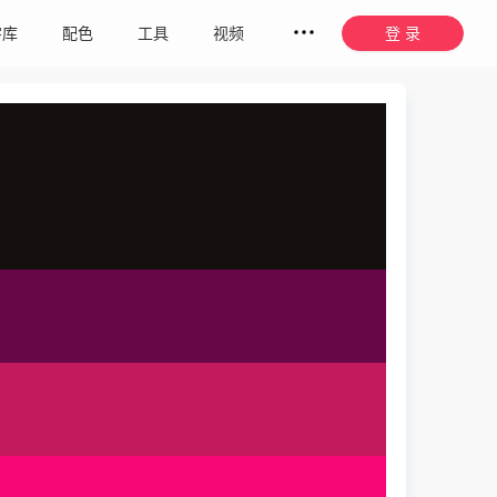
字库
配色
工具
视频
登 录