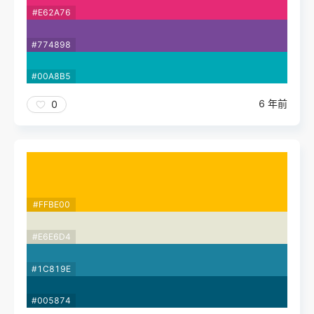
#E62A76
#774898
#00A8B5
6 年前
0
#FFBE00
#E6E6D4
#1C819E
#005874