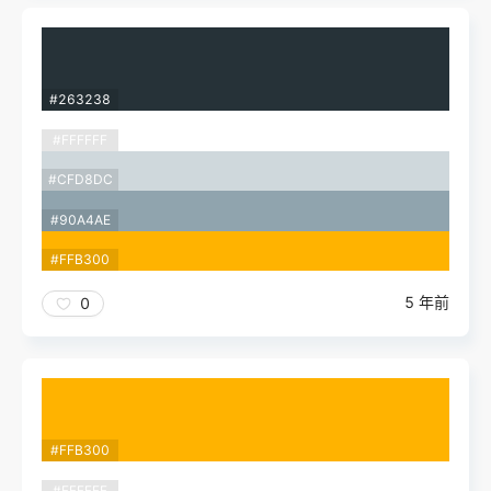
#263238
#FFFFFF
#CFD8DC
#90A4AE
#FFB300
5 年前
0
#FFB300
#FFFFFF