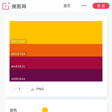
首页
登 录
#FFC300
#EC610A
#A40A3C
#6B0848
1
PNG
颜色