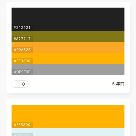
#212121
#827717
#F9A825
#FFB300
#9E9E9E
5 年前
0
#FFB300
#E0F2F1