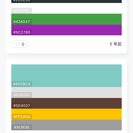
#FFFFFF
#43A047
#9C27B0
5 年前
0
#80CBC4
#E0E0E0
#5D4037
#FFC400
#9E9E9E