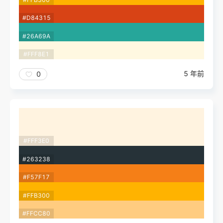
#D84315
#26A69A
#FFF8E1
5 年前
0
#FFF3E0
#263238
#F57F17
#FFB300
#FFCC80