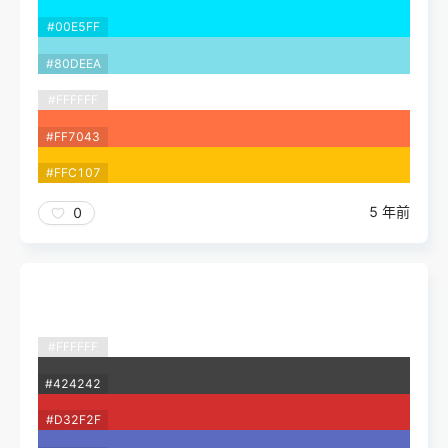
#00E5FF
#80DEEA
#FFFFFF
#FF7043
#FFC107
5 年前
0
#FFFFFF
#424242
#D32F2F