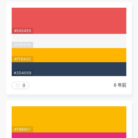
#EA5455
#F6F6F6
#FFB400
#2D4059
6 年前
0
#FBB901