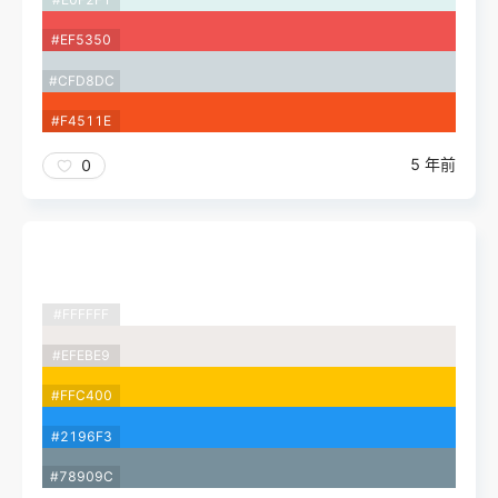
#EF5350
#CFD8DC
#F4511E
5 年前
0
#FFFFFF
#EFEBE9
#FFC400
#2196F3
#78909C