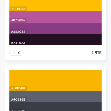
#FFBF00
#B7569A
#883C82
#241023
6 年前
0
#F8B500
#5C636E
#393E46