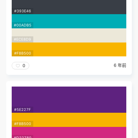
#393E46
#00ADB5
#ECE8D9
#F8B500
6 年前
0
#5E227F
#F8B500
#D22780