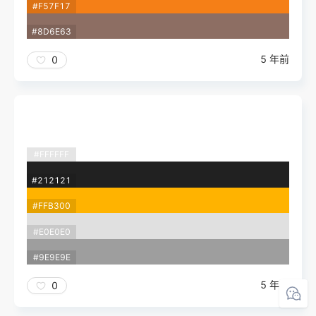
#F57F17
#8D6E63
5 年前
0
#FFFFFF
#212121
#FFB300
#E0E0E0
#9E9E9E
5 年前
0