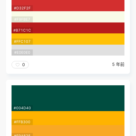
#D32F2F
#F9FBE7
#B71C1C
#FFC107
#E0E0E0
5 年前
0
#004D40
#FFB300
#F9A825