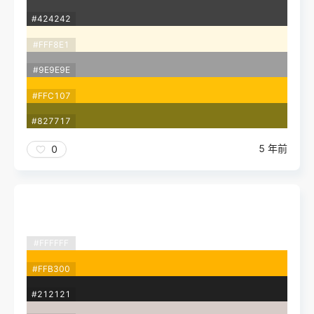
#424242
#FFF8E1
#9E9E9E
#FFC107
#827717
5 年前
0
#FFFFFF
#FFB300
#212121