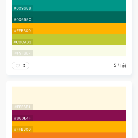
#009688
#00695C
#FFB300
#C0CA33
#F9FBE7
5 年前
0
#FFF8E1
#880E4F
#FFB300