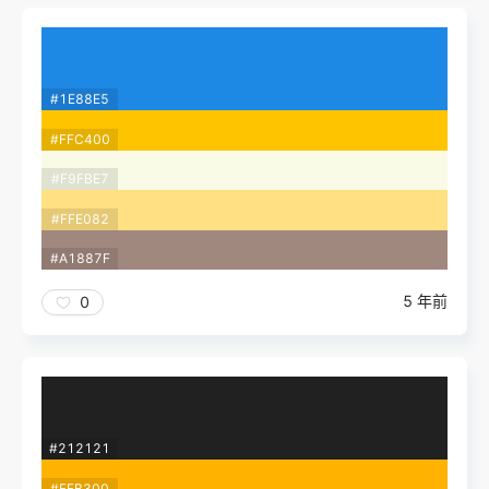
#1E88E5
#FFC400
#F9FBE7
#FFE082
#A1887F
5 年前
0
#212121
#FFB300