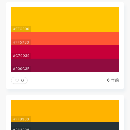
#FFC300
#FF5733
#C70039
#900C3F
6 年前
0
#FFB300
#263238