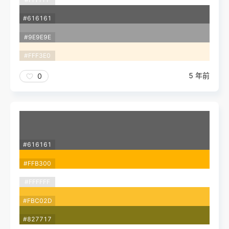
#616161
#9E9E9E
#FFF3E0
5 年前
0
#616161
#FFB300
#FFFFFF
#FBC02D
#827717