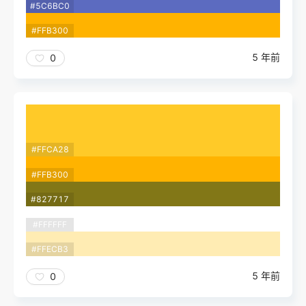
#5C6BC0
#FFB300
5 年前
0
#FFCA28
#FFB300
#827717
#FFFFFF
#FFECB3
5 年前
0