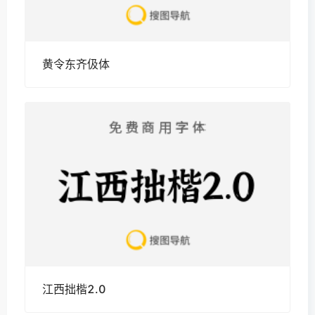
黄令东齐伋体
江西拙楷2.0