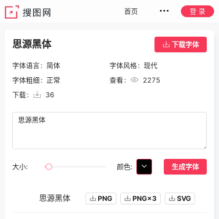
首页
登 录
思源黑体
下载字体
字体语言
简体
字体风格
现代
字体粗细
正常
查看
2275
下载
36
颜色:
大小:
生成字体
思源黑体
PNG
PNG×3
SVG