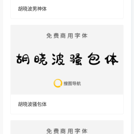
胡晓波男神体
胡晓波骚包体