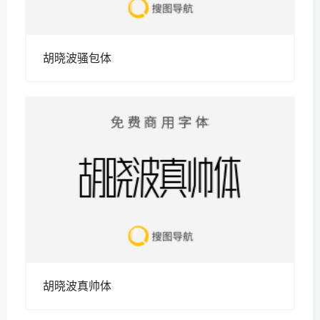
胡晓波骚包体
胡晓波真帅体