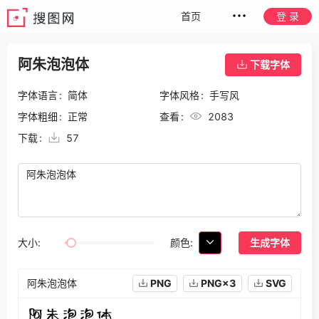
首页
登 录
阿朱泡泡体
下载字体
字体语言
简体
字体风格
手写风
字体粗细
正常
查看
2083
下载
57
颜色:
大小:
生成字体
阿朱泡泡体
PNG
PNG×3
SVG