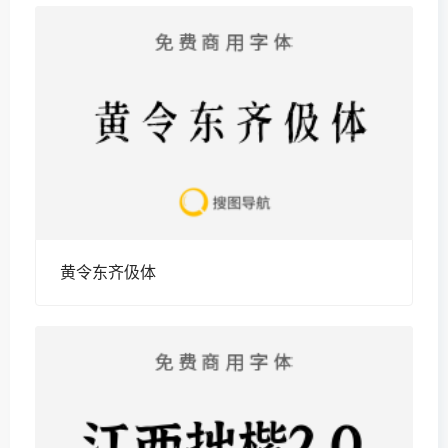
黄令东齐伋体