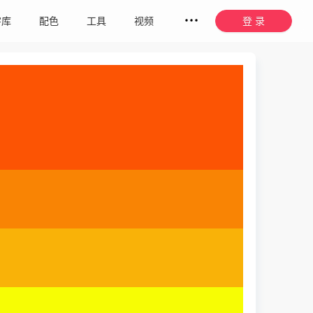
字库
配色
工具
视频
登 录