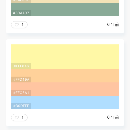
#89AA97
6 年前
1
#FFF8A6
#FFD19A
#FFC5A1
#B0DEFF
6 年前
1