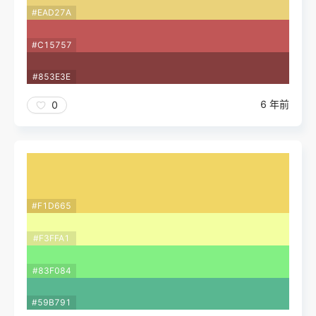
#EAD27A
#C15757
#853E3E
6 年前
0
#F1D665
#F3FFA1
#83F084
#59B791