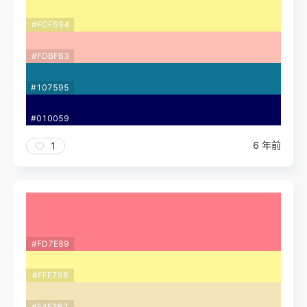
#FCF594
#FDBFB3
#107595
#010059
6 年前
1
#FD7E89
#FFF798
#F4E3B7