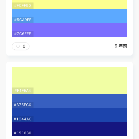
#FCFF90
#5CA9FF
#7C6FFF
6 年前
0
#F1FEA4
#375FC0
#1C44AC
#151680