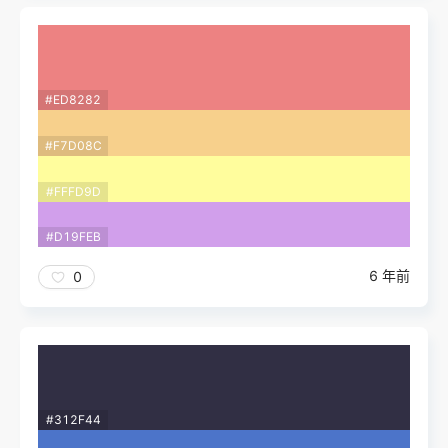
#ED8282
#F7D08C
#FFFD9D
#D19FEB
6 年前
0
#312F44