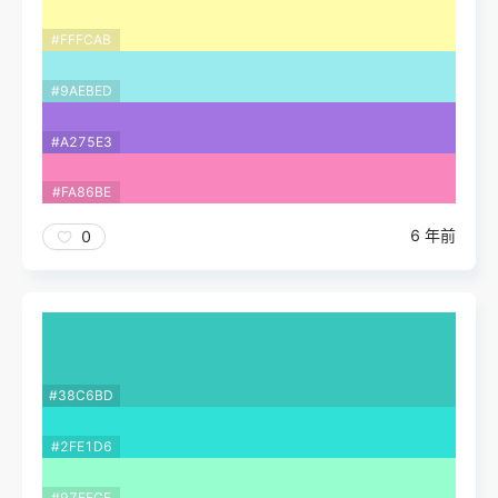
#FFFCAB
#9AEBED
#A275E3
#FA86BE
6 年前
0
#38C6BD
#2FE1D6
#97FFCF