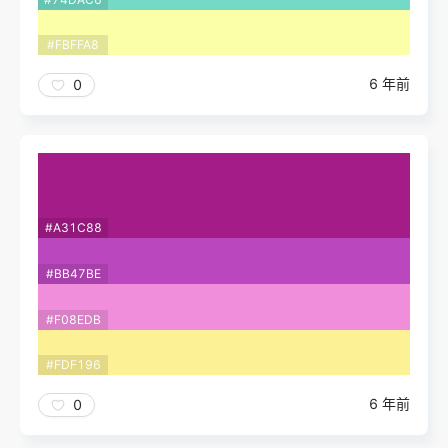
#FBFFA8
6 年前
0
#A31C88
#BB47BE
#F08EDB
#FDF196
6 年前
0