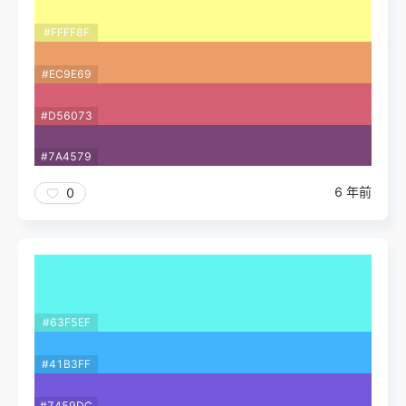
#FFFF8F
#EC9E69
#D56073
#7A4579
6 年前
0
#63F5EF
#41B3FF
#7459DC