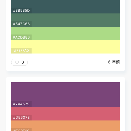
#3B5B5D
#547C66
#ACDB86
#FEFFA0
6 年前
0
#7A4579
#D56073
#EC9E69