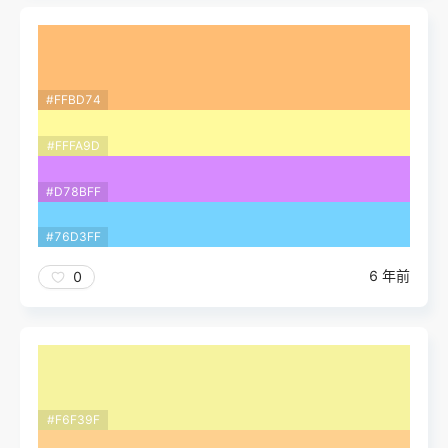
#FFBD74
#FFFA9D
#D78BFF
#76D3FF
6 年前
0
#F6F39F