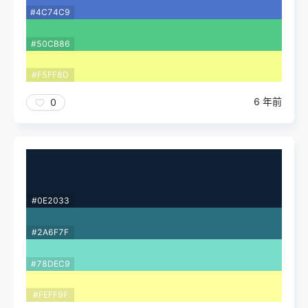
#4C74C9
#50CB86
#F5FF8D
6 年前
0
#0E2033
#2A6F7F
#78DEC9
#FEFF9F