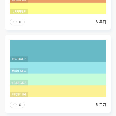
#FFFF8F
6 年前
0
#67BAC6
#98E5EC
#C5FCDA
#FDF196
6 年前
0