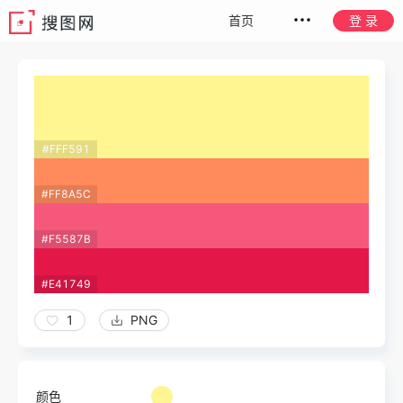
首页
登 录
#FFF591
#FF8A5C
#F5587B
#E41749
1
PNG
颜色