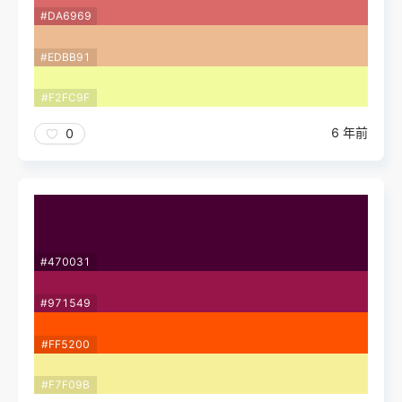
#DA6969
#EDBB91
#F2FC9F
6 年前
0
#470031
#971549
#FF5200
#F7F09B