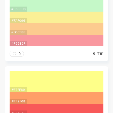
#C5F8C8
#FAF096
#FCCB8F
#F9989F
6 年前
0
#FEFF89
#FF9F68
#F85959