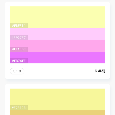
#FBFFB1
#FFCCFC
#FFA8EC
#EB76FF
6 年前
0
#F7F79B