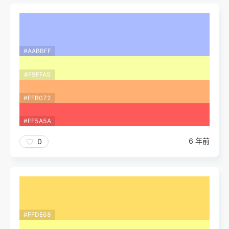
#AABBFF
#F9FFA5
#FFB072
#FF5A5A
6 年前
0
#FFDE68