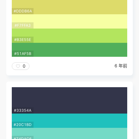
#DDDB6A
#F7FFA3
#B3E55E
#51AF5B
6 年前
0
#33354A
#20C1BD
#74DAC6