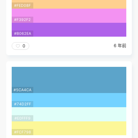
#FED08F
#F392F2
#B062EA
6 年前
0
#5CA4CA
#74D2FF
#E0FFF9
#FCF798