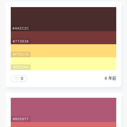
#4A2C2C
#773838
#FFDC76
#FEFEA4
6 年前
0
#B05977