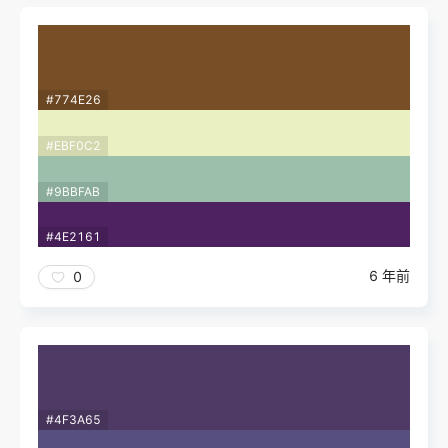
#774E26
#EBF0C2
#9BBFAB
#4E2161
6 年前
0
#4F3A65