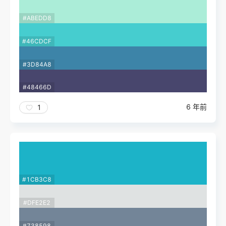
#ABEDD8
#46CDCF
#3D84A8
#48466D
6 年前
1
#1CB3C8
#DFE2E2
#738598