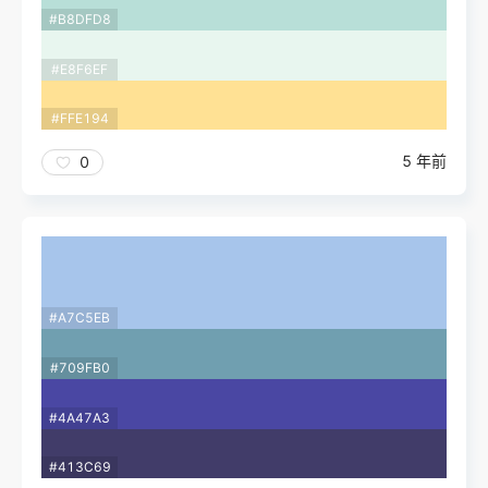
#B8DFD8
#E8F6EF
#FFE194
5 年前
0
#A7C5EB
#709FB0
#4A47A3
#413C69