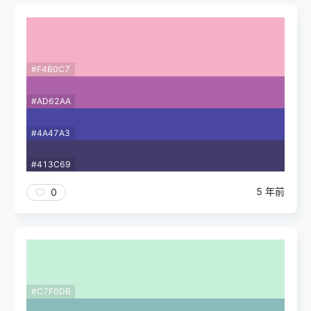
#F4B0C7
#AD62AA
#4A47A3
#413C69
5 年前
0
#C7F0DB