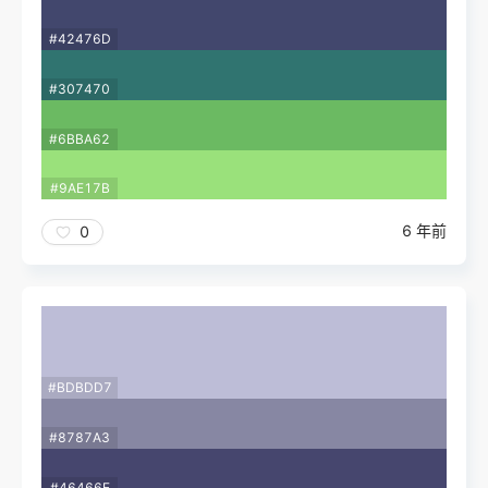
#42476D
#307470
#6BBA62
#9AE17B
6 年前
0
#BDBDD7
#8787A3
#46466E