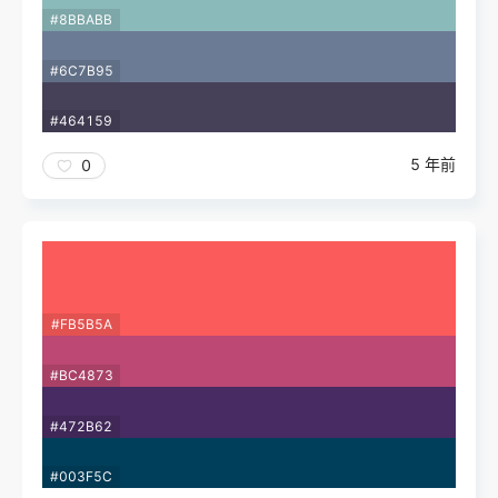
#8BBABB
#6C7B95
#464159
5 年前
0
#FB5B5A
#BC4873
#472B62
#003F5C