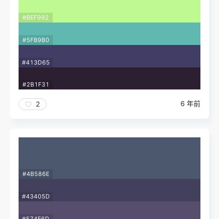
#BEF992
#5FB9B0
#413D65
#2B1F31
6 年前
2
#4B586E
#43405D
#574E6D