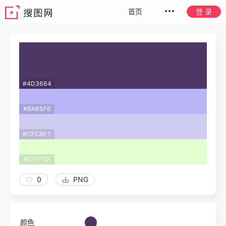
首页
登 录
#4D3664
#BAB5F6
#CFCBF1
#E1FFCF
0
PNG
颜色