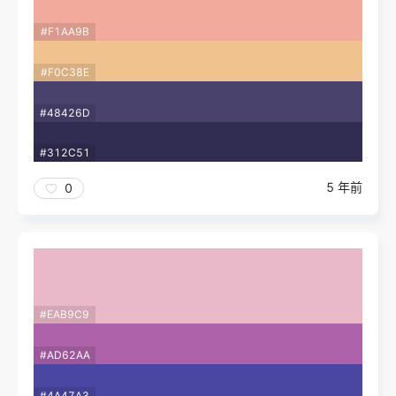
#F1AA9B
#F0C38E
#48426D
#312C51
5 年前
0
#EAB9C9
#AD62AA
#4A47A3