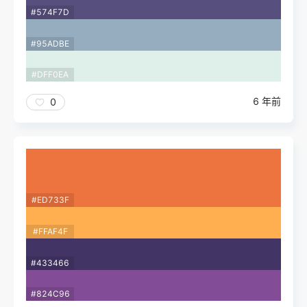
#574F7D
#95ADBE
#DFF0EA
6 年前
0
#ED733F
#FFAF4F
#433466
#824C96