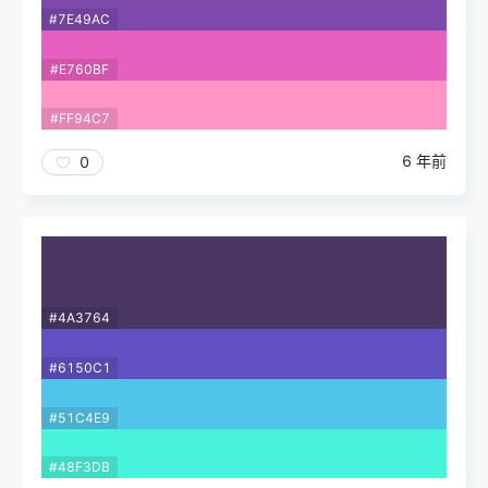
#7E49AC
#E760BF
#FF94C7
6 年前
0
#4A3764
#6150C1
#51C4E9
#48F3DB