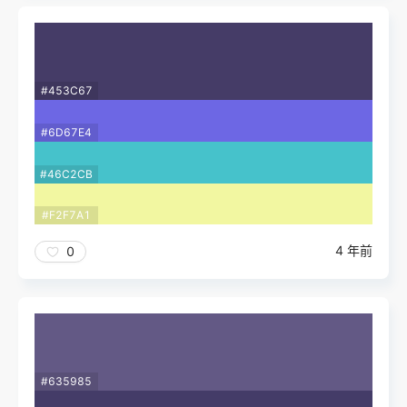
#453C67
#6D67E4
#46C2CB
#F2F7A1
4 年前
0
#635985