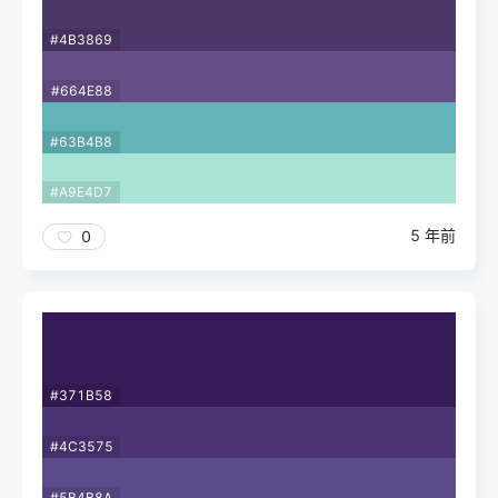
#4B3869
#664E88
#63B4B8
#A9E4D7
5 年前
0
#371B58
#4C3575
#5B4B8A