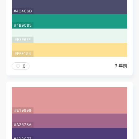
#4C4C6D
#1B9C85
#E8F6EF
#FFE194
3 年前
0
#E19898
#A2678A
#4D3C77