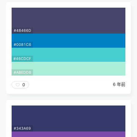
#48466D
#0081C6
#46CDCF
#ABEDD8
6 年前
0
#343A69