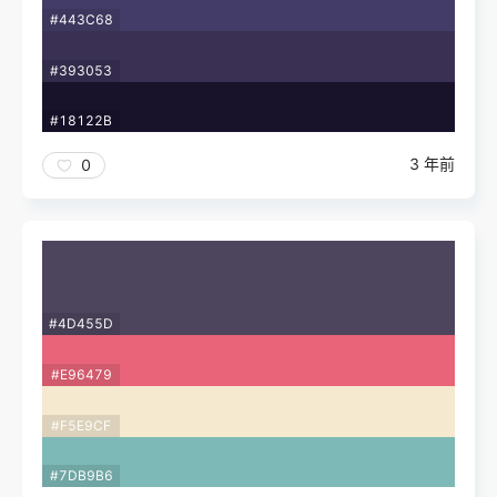
#443C68
#393053
#18122B
3 年前
0
#4D455D
#E96479
#F5E9CF
#7DB9B6