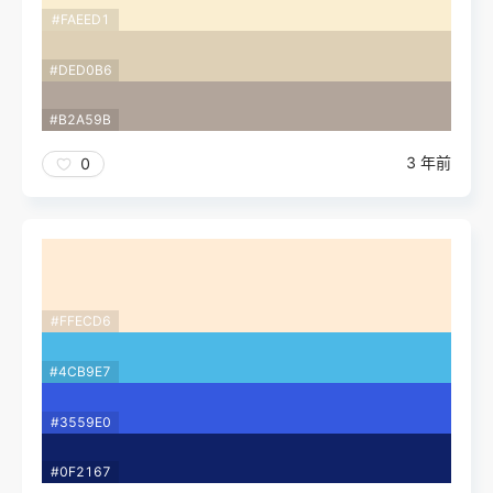
#FAEED1
#DED0B6
#B2A59B
3 年前
0
#FFECD6
#4CB9E7
#3559E0
#0F2167