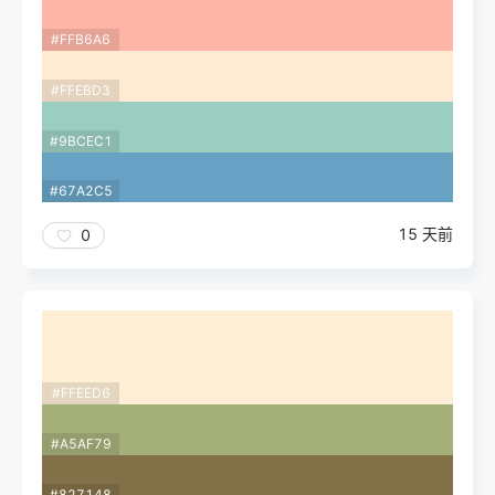
#FFB6A6
#FFEBD3
#9BCEC1
#67A2C5
15 天前
0
#FFEED6
#A5AF79
#827148