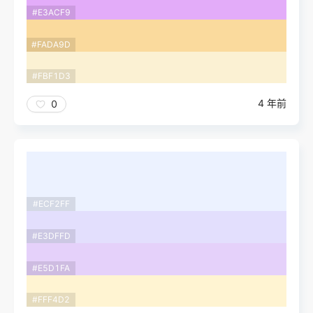
#E3ACF9
#FADA9D
#FBF1D3
4 年前
0
#ECF2FF
#E3DFFD
#E5D1FA
#FFF4D2