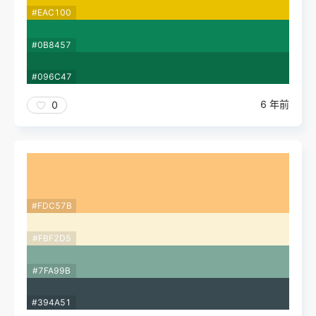
#EAC100
#0B8457
#096C47
6 年前
0
#FDC57B
#FBF2D5
#7FA99B
#394A51