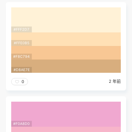
#FFF2D7
#FFE0B5
#F8C794
#D8AE7E
2 年前
0
#F0A8D0