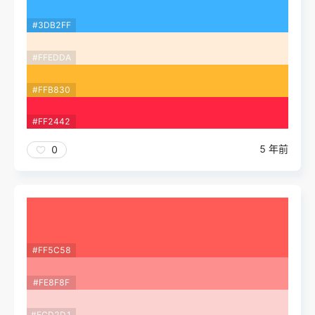
#3DB2FF
#FFEDDA
#FFB830
#FF2442
5 年前
0
#FF5C58
#FE8F8F
#FCD2D1