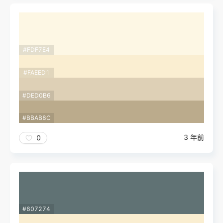
#FDF7E4
#FAEED1
#DED0B6
#BBAB8C
3 年前
0
#607274