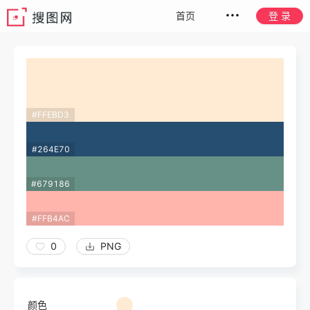
首页
登 录
#FFEBD3
#264E70
#679186
#FFB4AC
0
PNG
颜色