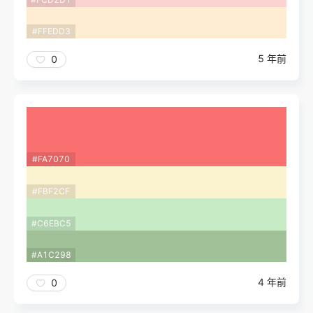
#FFEDD3
5 年前
0
#FA7070
#FBF2CF
#C6EBC5
#A1C298
4 年前
0