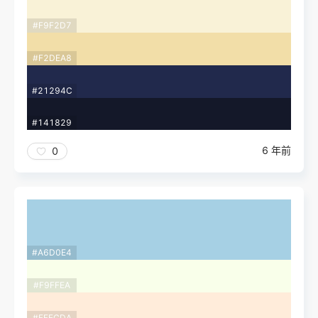
#F9F2D7
#F2DEA8
#21294C
#141829
6 年前
0
#A6D0E4
#F9FFEA
#FFECDA