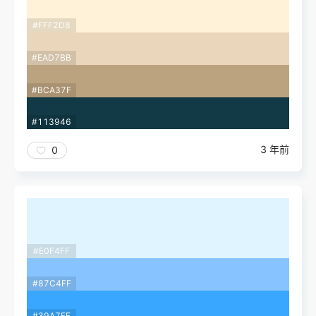
#FFF2D8
#EAD7BB
#BCA37F
#113946
3 年前
0
#E0F4FF
#87C4FF
#39A7FF