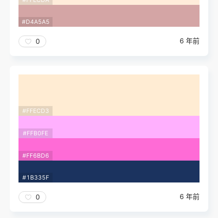
#D4A5A5
6 年前
0
#FFECD3
#FFB0FE
#FF6BD6
#1B335F
6 年前
0