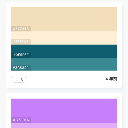
#F2DEBA
#FFEFD6
#0E5E6F
#3A8891
4 年前
0
#C780FA