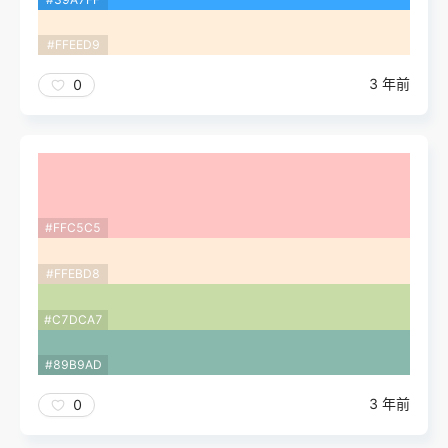
#FFEED9
3 年前
0
#FFC5C5
#FFEBD8
#C7DCA7
#89B9AD
3 年前
0