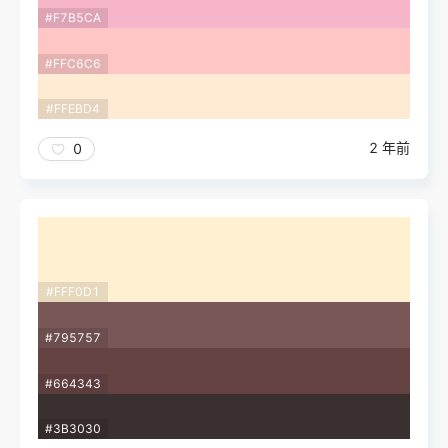
#F7B5CA
#FFC6C6
#FFEBD4
2 年前
0
#FFF0D1
#795757
#664343
#3B3030