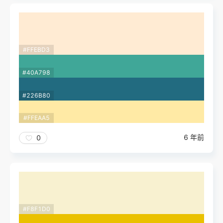
#FFEBD3
#40A798
#226B80
#FFEAA5
6 年前
0
#F8F1D0