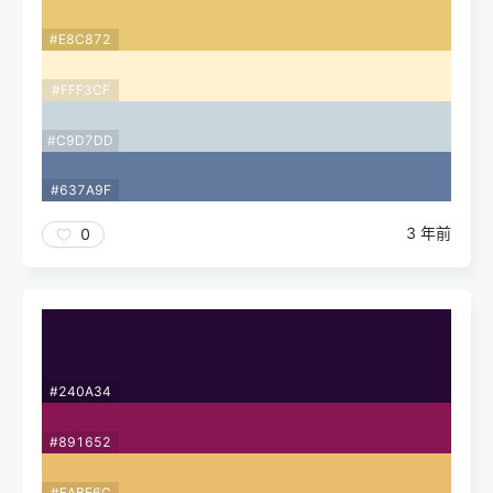
#E8C872
#FFF3CF
#C9D7DD
#637A9F
3 年前
0
#240A34
#891652
#EABE6C