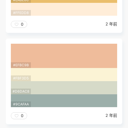
#FFEDD8
2 年前
0
#EFBC9B
#FBF3D5
#D6DAC8
#9CAFAA
2 年前
0