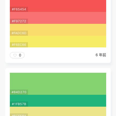
#F65454
#F97272
#FADC6D
#F6EC66
6 年前
0
#84D270
#1FB57B
#ECE58A