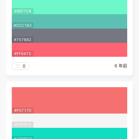
#6EF7C8
#5CC1B3
#757882
#FF6473
6 年前
0
#F57170
#F5F5F5
#10DDC2