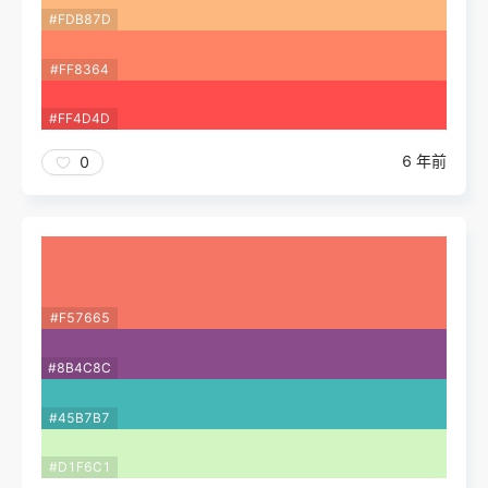
#FDB87D
#FF8364
#FF4D4D
6 年前
0
#F57665
#8B4C8C
#45B7B7
#D1F6C1