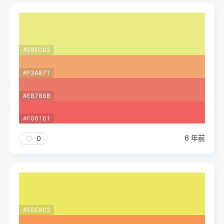
#E9EC82
#F3A871
#EB786B
#F06161
6 年前
0
#EDE862