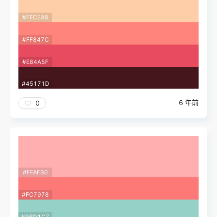
#FECEA8
#FF847C
#E84A5F
#45171D
6 年前
0
#FFAFB0
#FC7978
#96D1C7