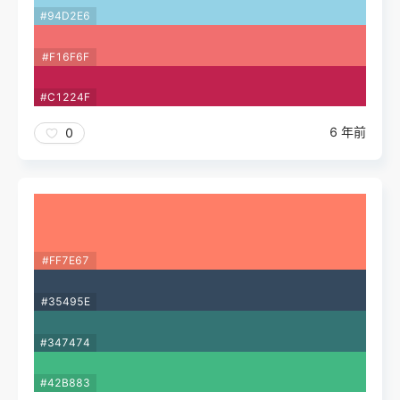
#94D2E6
#F16F6F
#C1224F
6 年前
0
#FF7E67
#35495E
#347474
#42B883