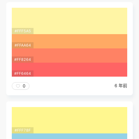
#FFF5A5
#FFAA64
#FF8264
#FF6464
6 年前
0
#FFF78F