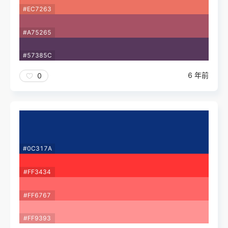
#EC7263
#A75265
#57385C
6 年前
0
#0C317A
#FF3434
#FF6767
#FF9393