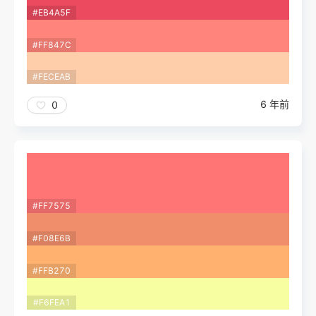
#EB4A5F
#FF847C
#FECEAB
6 年前
0
#FF7575
#F08E6B
#FFB270
#F6FEA1