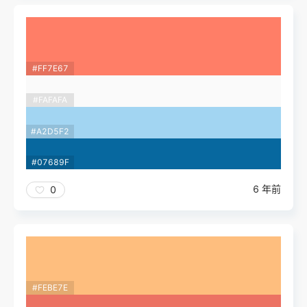
#FF7E67
#FAFAFA
#A2D5F2
#07689F
6 年前
0
#FEBE7E