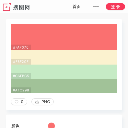
首页
登 录
#FA7070
#FBF2CF
#C6EBC5
#A1C298
0
PNG
颜色