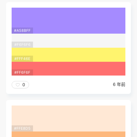
#A58BFF
#F6F6F6
#FFF46E
#FF6F6F
6 年前
0
#FFE8D5