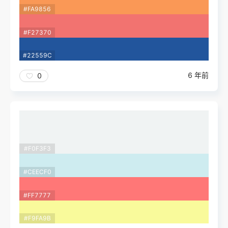
#FA9856
#F27370
#22559C
6 年前
0
#F0F3F3
#CEECF0
#FF7777
#F9FA9B