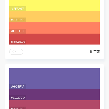
#FFFA67
#FFCD60
#FF8162
#D34848
6 年前
1
#6C5FA7
#6C3779
#B24968