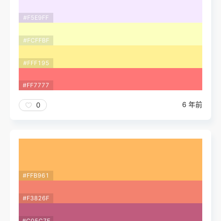
#F5E9FF
#FCFFBF
#FFF195
#FF7777
6 年前
0
#FFB961
#F3826F
#C05C7E