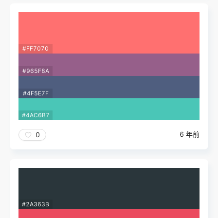
#FF7070
#965F8A
#4F5E7F
#4AC6B7
6 年前
0
#2A363B