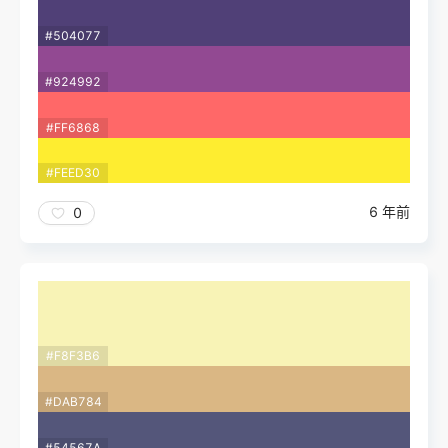
#504077
#924992
#FF6868
#FEED30
6 年前
0
#F8F3B6
#DAB784
#54567A