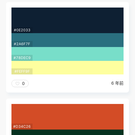
#0E2033
#2A6F7F
#78DEC9
#FEFF9F
6 年前
0
#D34C26