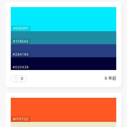
#00EAFF
#1F8EA3
#284184
#020438
6 年前
0
#FF5722