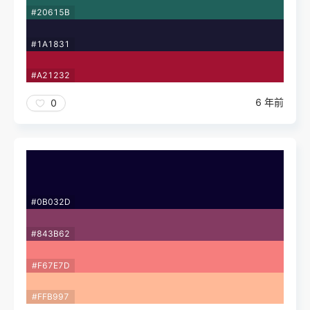
#20615B
#1A1831
#A21232
6 年前
0
#0B032D
#843B62
#F67E7D
#FFB997