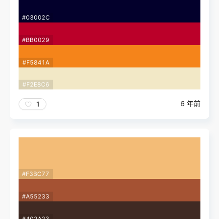
#03002C
#BB0029
#F5841A
#F2E8C6
6 年前
1
#F3BC77
#A55233
#402A23