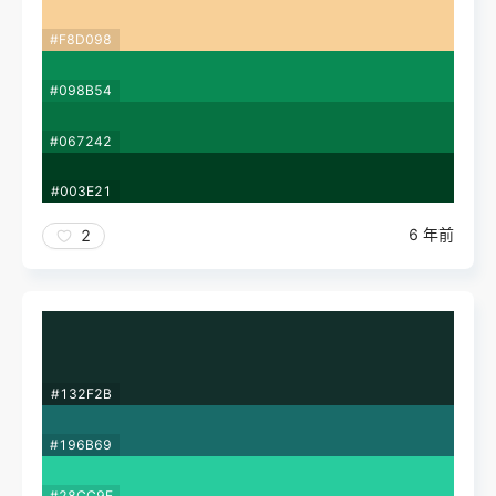
#F8D098
#098B54
#067242
#003E21
6 年前
2
#132F2B
#196B69
#28CC9E