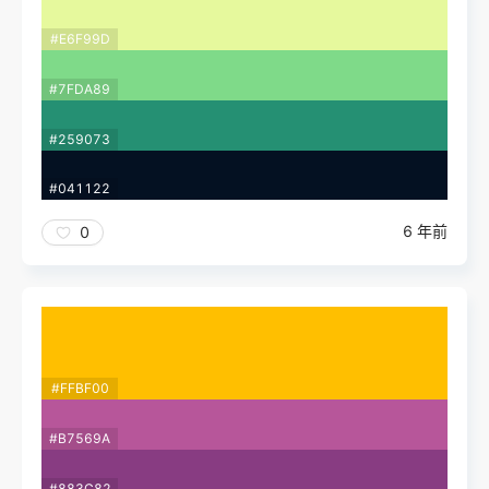
#E6F99D
#7FDA89
#259073
#041122
6 年前
0
#FFBF00
#B7569A
#883C82