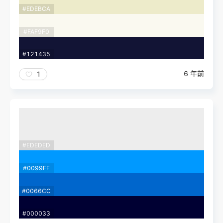
#EDEBCA
#FAF9F0
#121435
6 年前
1
#EDEDED
#0099FF
#0066CC
#000033