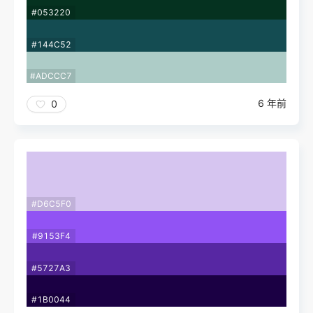
#053220
#144C52
#ADCCC7
6 年前
0
#D6C5F0
#9153F4
#5727A3
#1B0044