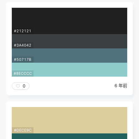
#212121
#3A4042
#50717B
#8ECCCC
6 年前
0
#DECE9C