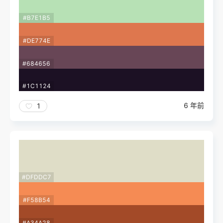
#B7E1B5
#DE774E
#684656
#1C1124
6 年前
1
#DFDDC7
#F58B54
#A34A28