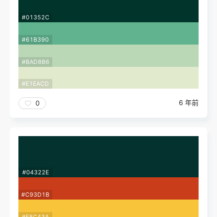
#01352C
#61B390
#BAD8B6
#E1EACD
6 年前
0
#04322E
#C93D1B
#F8C43A