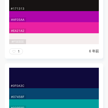
#171313
#AF05AA
#EA21A2
#F5EEEE
6 年前
1
#0F0A3C
#07456F
#009F9D