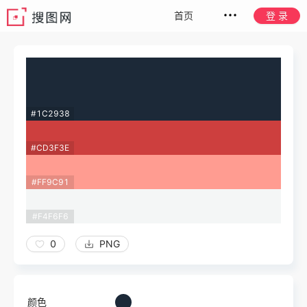
首页
登 录
#1C2938
#CD3F3E
#FF9C91
#F4F6F6
0
PNG
颜色