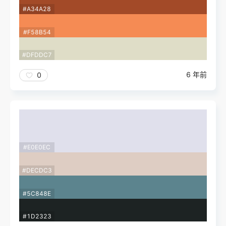
#A34A28
#F58B54
#DFDDC7
6 年前
0
#E0E0EC
#DECDC3
#5C848E
#1D2323