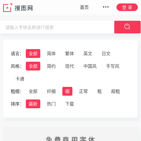
首页
登 录
语言：
全部
简体
繁体
英文
日文
风格：
全部
简约
现代
中国风
手写风
卡通
粗细：
全部
纤细
细
正常
粗
超粗
排序：
最新
热门
下载