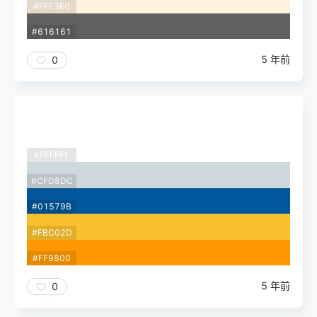
#FFF3E0
#616161
5 年前
0
#FFFFFF
#CFD8DC
#01579B
#FBC02D
#FF9800
5 年前
0