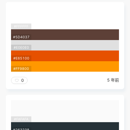
#FFFFFF
#5D4037
#E0E0E0
#E65100
#FF9800
5 年前
0
#FAFAFA
#263238