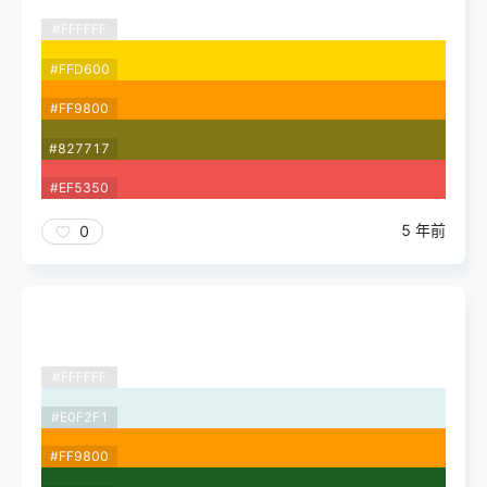
#FFFFFF
#FFD600
#FF9800
#827717
#EF5350
5 年前
0
#FFFFFF
#E0F2F1
#FF9800