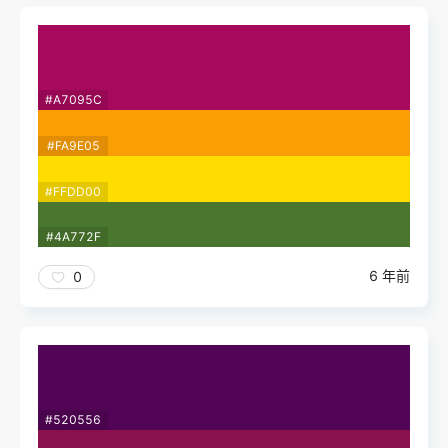
#A7095C
#FA9E05
#FFDD00
#4A772F
6 年前
0
#520556