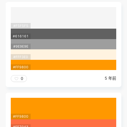
#F5F5F5
#616161
#9E9E9E
#FFF3E0
#FF9800
5 年前
0
#FF9800
#FF7043