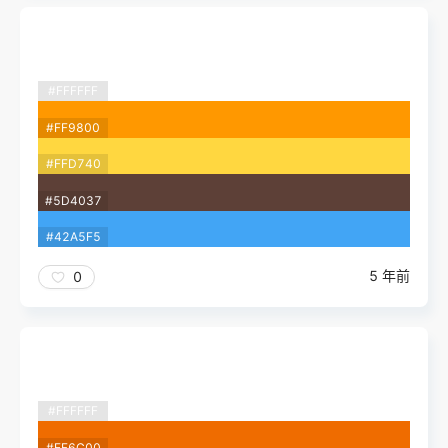
#FFFFFF
#FF9800
#FFD740
#5D4037
#42A5F5
5 年前
0
#FFFFFF
#EF6C00