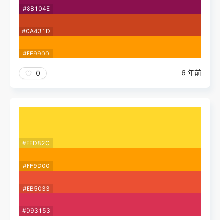
#8B104E
#CA431D
#FF9900
6 年前
0
#FFD82C
#FF9D00
#EB5033
#D93153