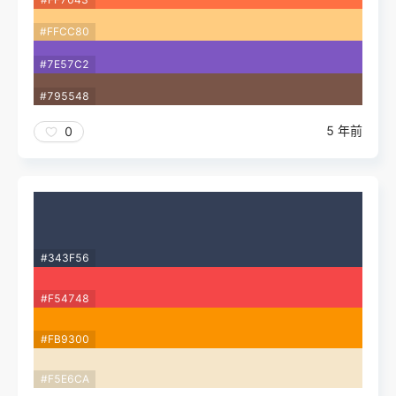
#FFCC80
#7E57C2
#795548
5 年前
0
#343F56
#F54748
#FB9300
#F5E6CA