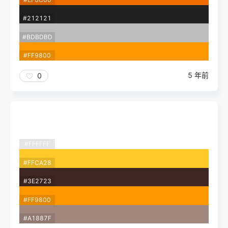
#212121
#BDBDBD
#FF9800
5 年前
0
#FFFFFF
#FFCA28
#3E2723
#FF9800
#A1887F