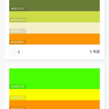
#697C37
#CCDA46
#F4EEC7
#FE9801
5 年前
0
#49FF00
#FBFF00
#FF9300