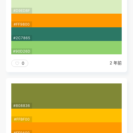
#D9EDBF
#FF9800
#2C7865
#90D26D
2 年前
0
#808836
#FFBF00
#FF9A00