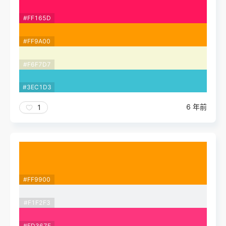
#FF165D
#FF9A00
#F6F7D7
#3EC1D3
6 年前
1
#FF9900
#F1F2F3
#FD367E