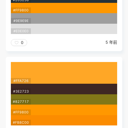
#FF9800
#9E9E9E
#E0E0E0
5 年前
0
#FFA726
#3E2723
#827717
#FF9800
#FB8C00