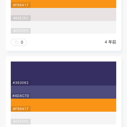
#F99417
#E8E2E2
#F5F5F5
4 年前
0
#363062
#4D4C7D
#F99417
#F5F5F5