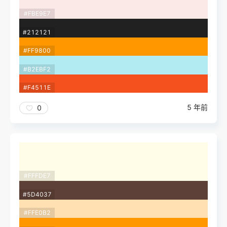
#FBE9E7
#212121
#FF9800
#B2EBF2
#F4511E
5 年前
0
#FFFDE7
#5D4037
#FFE0B2