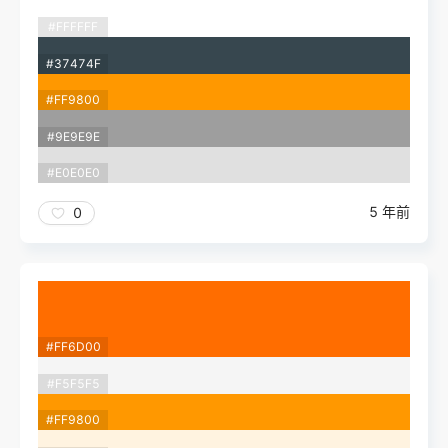
#FFFFFF
#37474F
#FF9800
#9E9E9E
#E0E0E0
5 年前
0
#FF6D00
#F5F5F5
#FF9800