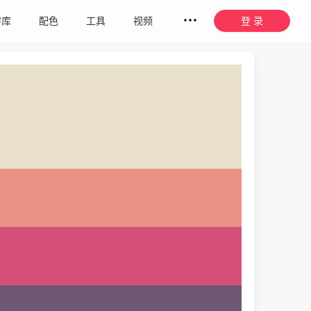
字库
配色
工具
视频
登 录