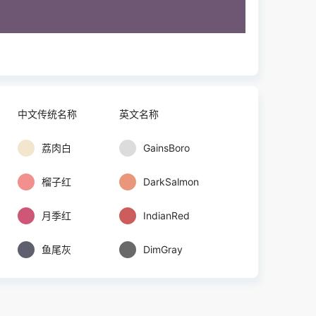
中文传统名称
英文名称
荔肉白
GainsBoro
榴子红
DarkSalmon
月季红
IndianRed
鱼尾灰
DimGray