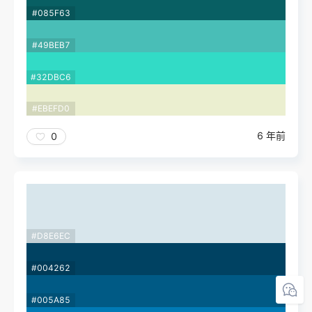
#085F63
#49BEB7
#32DBC6
#EBEFD0
6 年前
0
#D8E6EC
#004262
#005A85