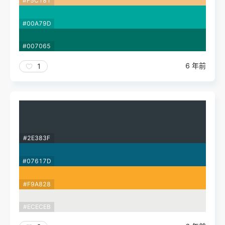
#F5C181
#00A79D
#007065
6 年前
1
#2E383F
#07617D
#F9A828
#ECECEB