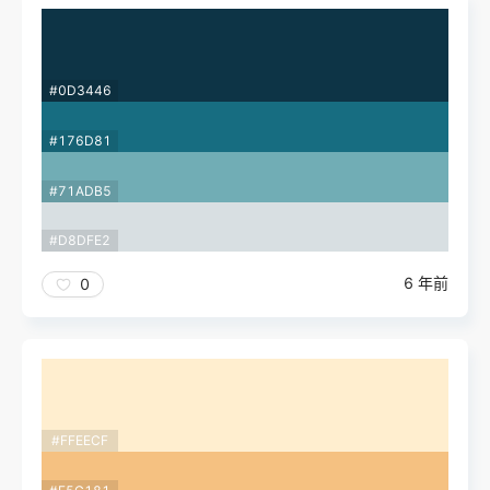
#0D3446
#176D81
#71ADB5
#D8DFE2
6 年前
0
#FFEECF