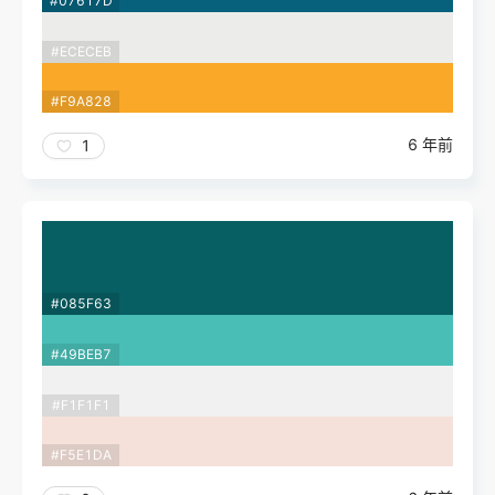
#07617D
#ECECEB
#F9A828
6 年前
1
#085F63
#49BEB7
#F1F1F1
#F5E1DA