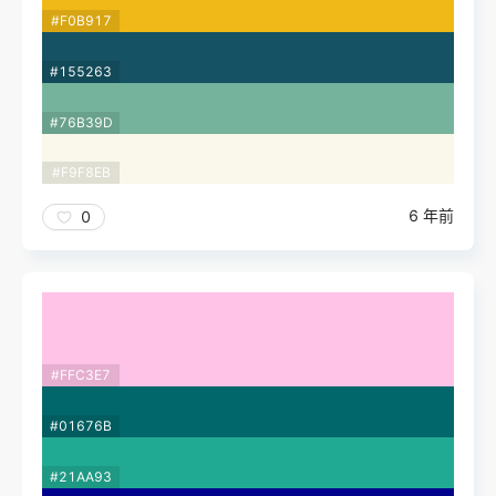
#F0B917
#155263
#76B39D
#F9F8EB
6 年前
0
#FFC3E7
#01676B
#21AA93