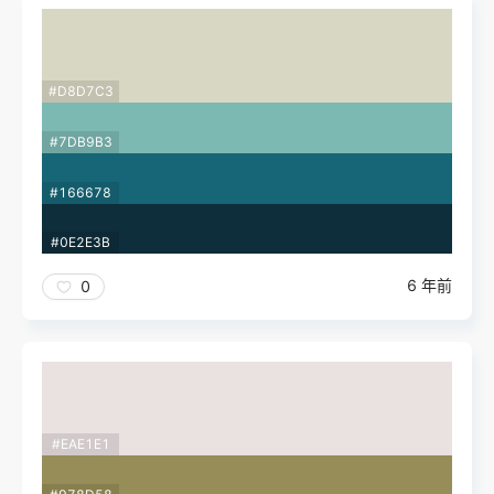
#D8D7C3
#7DB9B3
#166678
#0E2E3B
6 年前
0
#EAE1E1