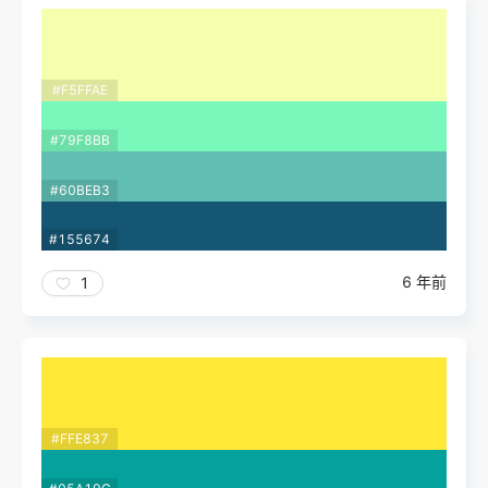
#F5FFAE
#79F8BB
#60BEB3
#155674
6 年前
1
#FFE837