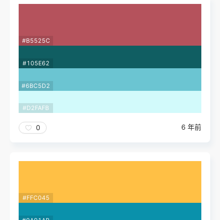
#B5525C
#105E62
#6BC5D2
#D2FAFB
6 年前
0
#FFC045