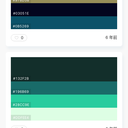
#978D58
#03051E
#0B5269
6 年前
0
#132F2B
#196B69
#28CC9E
#DDFEE4