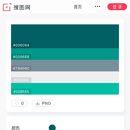
首页
登 录
#006064
#009688
#78909C
#EEEEEE
#00BFA5
0
PNG
颜色