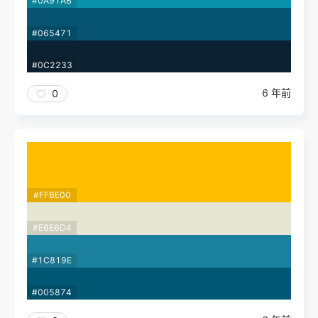
#0A91AB
#065471
#0C2233
6 年前
0
#FFBE00
#E6E6D4
#1C819E
#005874