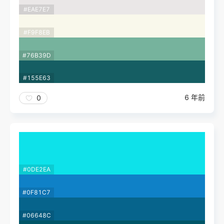
#EAE7E7
#F9F8EB
#76B39D
#155E63
6 年前
0
#0DE2EA
#0F81C7
#06648C