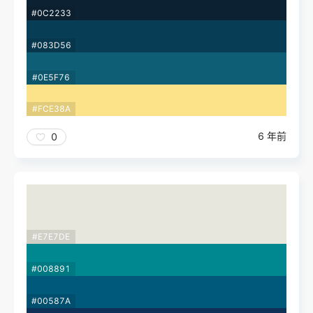
#0C2233
#083D56
#0E5F76
#FCE38A
6 年前
0
#E7E7DE
#008891
#00587A