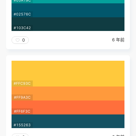
#05A19C
#02576C
#103C42
6 年前
0
#FFC93C
#FF9A3C
#FF6F3C
#155263