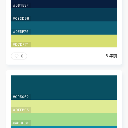
#081E3F
#083D56
#0E5F76
#D7DF71
6 年前
0
#095062
#DFEB95
#A6DC8C