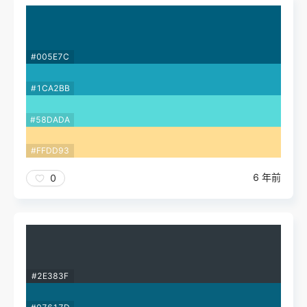
#005E7C
#1CA2BB
#58DADA
#FFDD93
6 年前
0
#2E383F