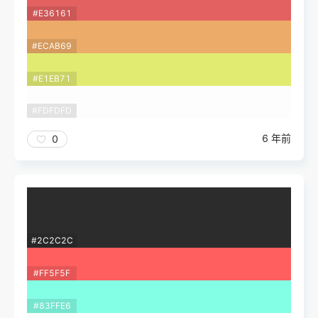
#E36161
#ECAB69
#E1EB71
#FDFDFD
6 年前
0
#2C2C2C
#FF5F5F
#83FFE6