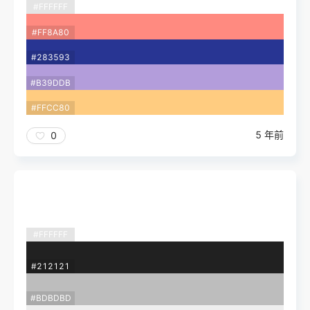
#FFFFFF
#FF8A80
#283593
#B39DDB
#FFCC80
5 年前
0
#FFFFFF
#212121
#BDBDBD