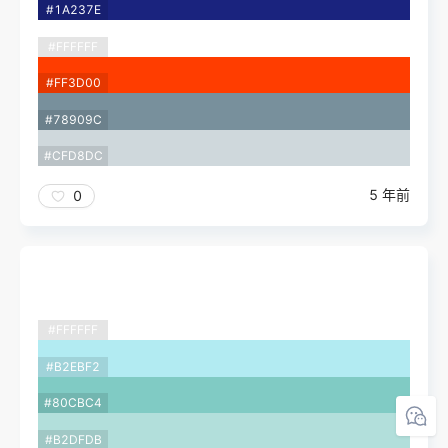
#1A237E
#FFFFFF
#FF3D00
#78909C
#CFD8DC
5 年前
0
#FFFFFF
#B2EBF2
#80CBC4
#B2DFDB