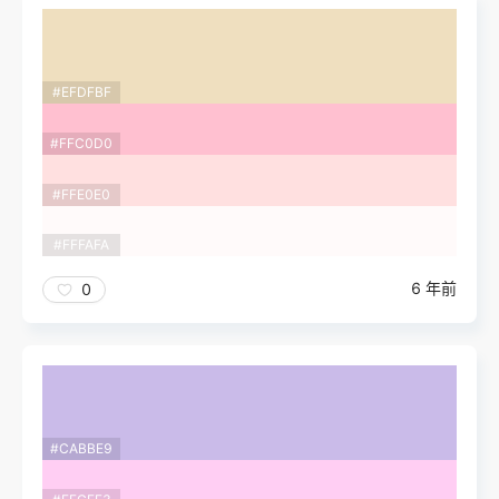
#EFDFBF
#FFC0D0
#FFE0E0
#FFFAFA
6 年前
0
#CABBE9