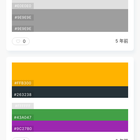
#E0E0E0
#9E9E9E
#9E9E9E
5 年前
0
#FFB300
#263238
#FFFFFF
#43A047
#9C27B0