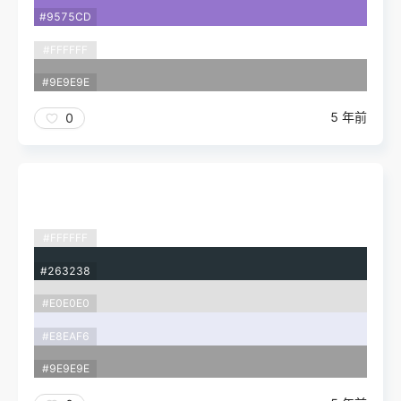
#9575CD
#FFFFFF
#9E9E9E
5 年前
0
#FFFFFF
#263238
#E0E0E0
#E8EAF6
#9E9E9E