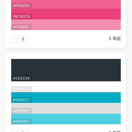
#F06292
#EC407A
#F48FB1
5 年前
0
#263238
#FFFFFF
#00ACC1
#E0E0E0
#4DD0E1