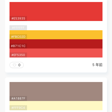
#E53935
#FFFFFF
#FBC02D
#B71C1C
#EF5350
5 年前
0
#A1887F
#FFF9C4