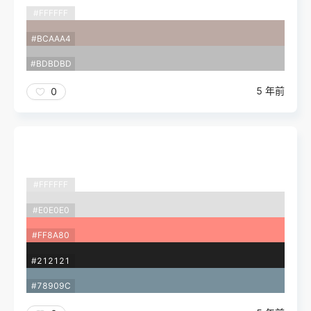
#FFFFFF
#BCAAA4
#BDBDBD
5 年前
0
#FFFFFF
#E0E0E0
#FF8A80
#212121
#78909C