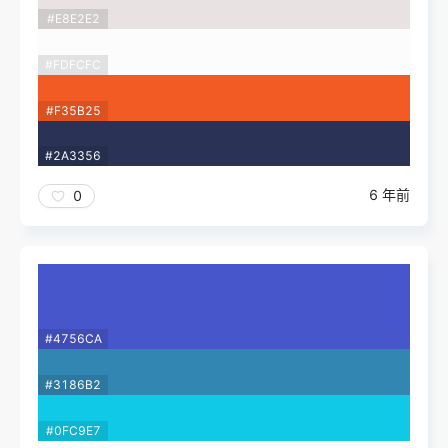
#E8E2E2
#FDFCFC
#F35B25
#2A3356
6 年前
0
#4756CA
#3186B2
#0FC9E7