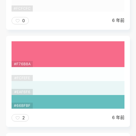
#FCFCFC
6 年前
0
#F76B8A
#FCFEFE
#EAF6F6
#66BFBF
6 年前
2