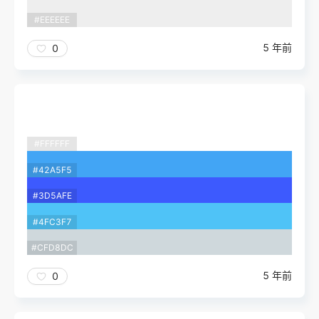
#EEEEEE
5 年前
0
#FFFFFF
#42A5F5
#3D5AFE
#4FC3F7
#CFD8DC
5 年前
0