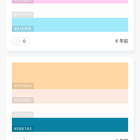
#FFCEF3
#FDFDFD
#A1EAFB
6 年前
0
#FFD6A4
#FDE9DF
#FFFDFB
#0881A3