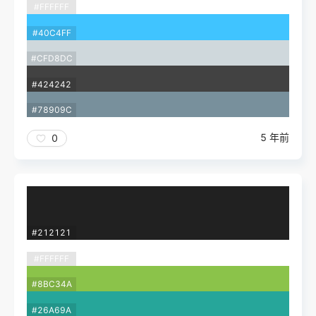
#FFFFFF
#40C4FF
#CFD8DC
#424242
#78909C
5 年前
0
#212121
#FFFFFF
#8BC34A
#26A69A