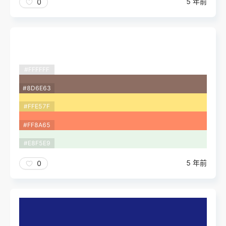
5 年前
0
#FFFFFF
#8D6E63
#FFE57F
#FF8A65
#E8F5E9
5 年前
0