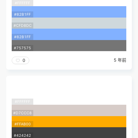
#FFFFFF
#82B1FF
#CFD8DC
#82B1FF
#757575
5 年前
0
#FFFFFF
#D7CCC8
#FFAB00
#424242