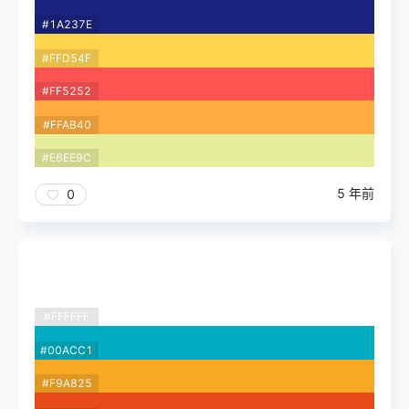
#1A237E
#FFD54F
#FF5252
#FFAB40
#E6EE9C
5 年前
0
#FFFFFF
#00ACC1
#F9A825