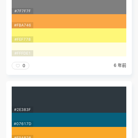
#7F7F7F
#FBA746
#FEF778
#FFFDE1
6 年前
0
#2E383F
#07617D
#F9A828