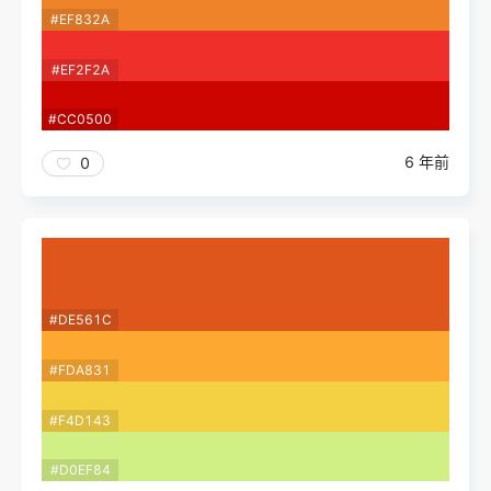
#EF832A
#EF2F2A
#CC0500
6 年前
0
#DE561C
#FDA831
#F4D143
#D0EF84