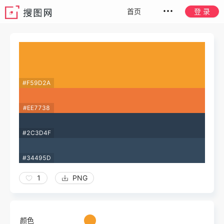
首页
登 录
#F59D2A
#EE7738
#2C3D4F
#34495D
1
PNG
颜色