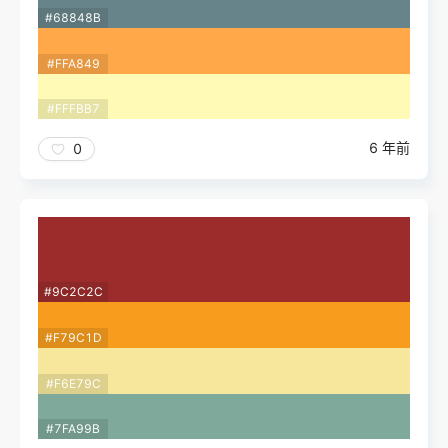
#68848B
#FFA849
#FFFBB7
6 年前
0
#9C2C2C
#F79C1D
#F6E79C
#7FA99B