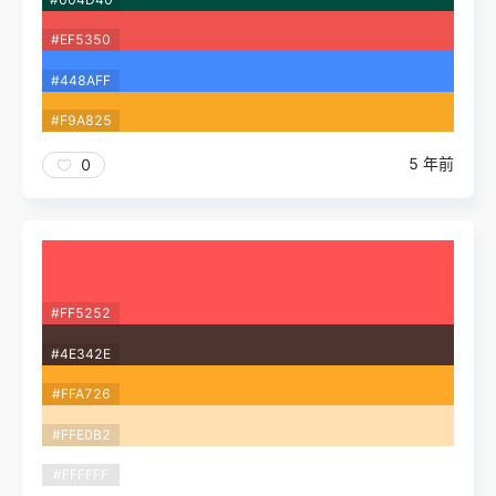
#EF5350
#448AFF
#F9A825
5 年前
0
#FF5252
#4E342E
#FFA726
#FFE0B2
#FFFFFF