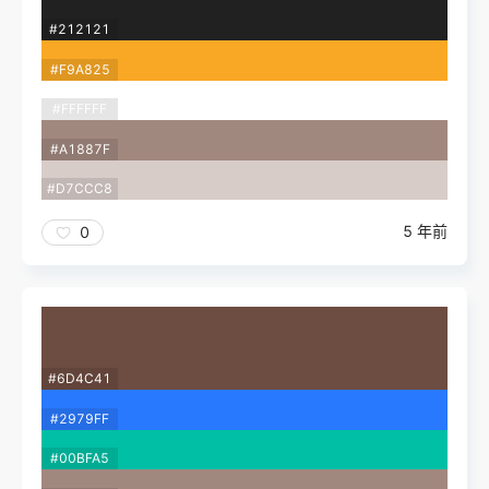
#212121
#F9A825
#FFFFFF
#A1887F
#D7CCC8
5 年前
0
#6D4C41
#2979FF
#00BFA5