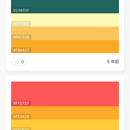
#20655F
#FFF8B6
#FAC55B
#F8AA27
6 年前
0
#FF5757
#FEAA2B
#FFCB3C