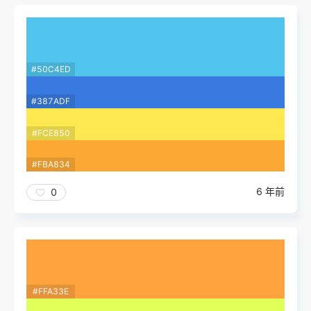
#50C4ED
#387ADF
#FCE850
#FBA834
6 年前
0
#FFA33E