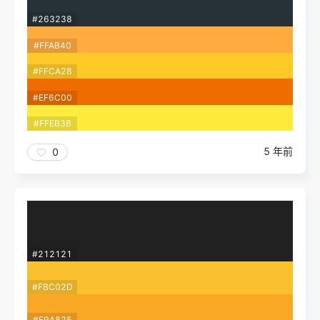
#263238
#FFAB40
#FFCA28
#EF6C00
#FFEB3B
5 年前
0
#212121
#FBC02D
#F9A825