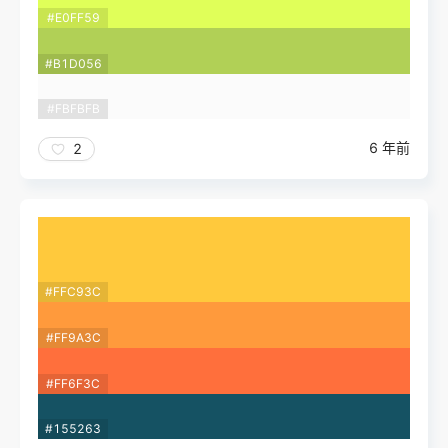
#E0FF59
#B1D056
#FBFBFB
6 年前
2
#FFC93C
#FF9A3C
#FF6F3C
#155263