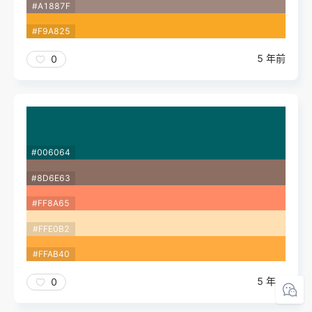
#A1887F
#F9A825
5 年前
0
#006064
#8D6E63
#FF8A65
#FFE0B2
#FFAB40
5 年前
0