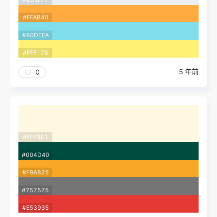
#FFAB40
#80DEEA
#FFF176
5 年前
0
#FFF8E1
#004D40
#F9A825
#757575
#E53935