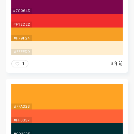
#7C064D
#F12D2D
#F79F24
#FFEED0
6 年前
1
#FFA323
#FF6337
#002F35