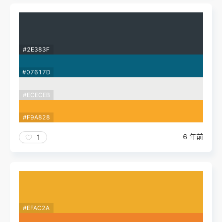
#2E383F
#07617D
#ECECEB
#F9A828
6 年前
1
#EFAC2A