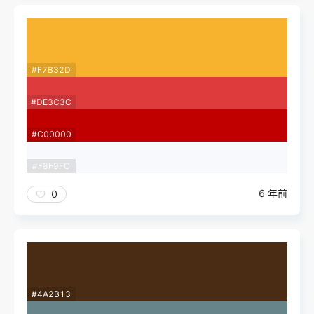
#F7B32D
#DE3C3C
#C00000
#F8F9FC
6 年前
0
#4A2B13