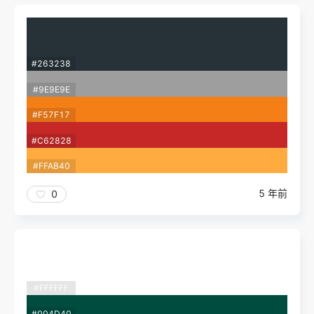
#263238
#9E9E9E
#F57F17
#C62828
#FFAB40
5 年前
0
#FFFFFF
#004D40