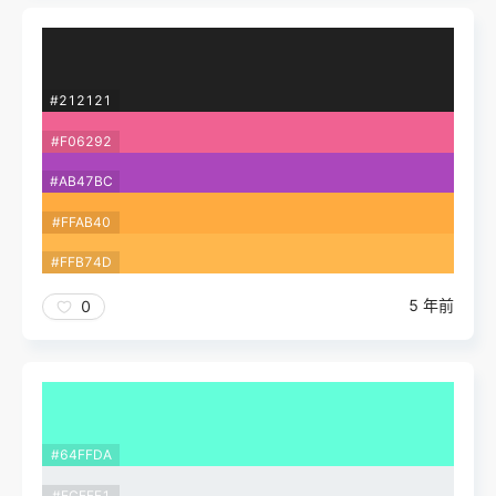
#212121
#F06292
#AB47BC
#FFAB40
#FFB74D
5 年前
0
#64FFDA
#ECEFF1