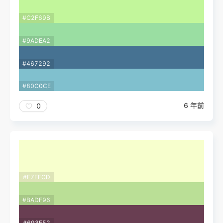
#C2F69B
#9ADEA2
#467292
#80C0CE
6 年前
0
#F7FFCD
#BADF96
#693E52