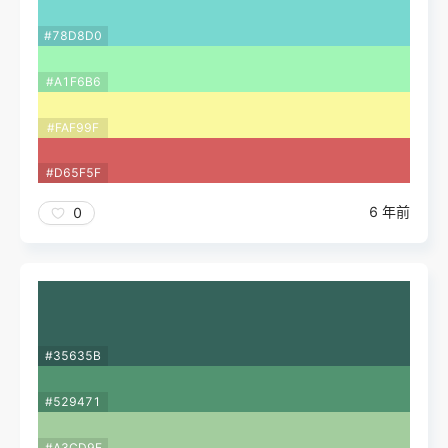
#78D8D0
#A1F6B6
#FAF99F
#D65F5F
6 年前
0
#35635B
#529471
#A3CD9E