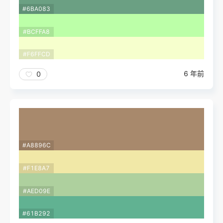
#6BA083
#BCFFA8
#F6FFCD
6 年前
0
#A8896C
#F1E8A7
#AED09E
#61B292