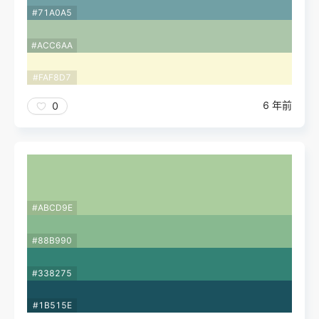
#71A0A5
#ACC6AA
#FAF8D7
6 年前
0
#ABCD9E
#88B990
#338275
#1B515E