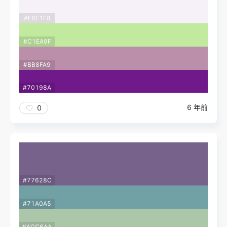
#F6F1F8
#C1EA9F
#BB8FA9
#70198A
6 年前
0
#77628C
#71A0A5
#ACC6AA