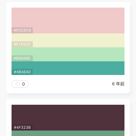
#F0C9C9
#F1F0CF
#B6E6BD
#4BAEA0
6 年前
0
#4F323B