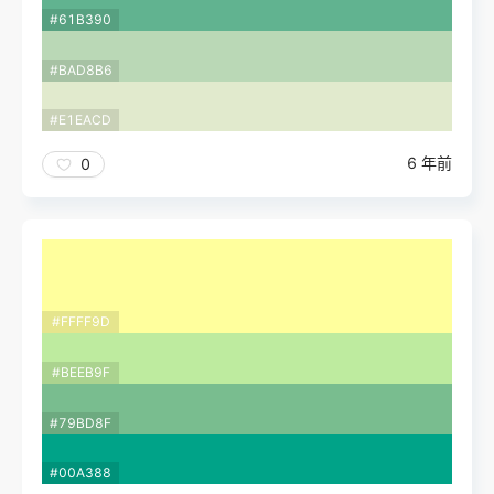
#61B390
#BAD8B6
#E1EACD
6 年前
0
#FFFF9D
#BEEB9F
#79BD8F
#00A388