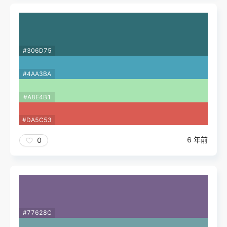
#306D75
#4AA3BA
#A8E4B1
#DA5C53
6 年前
0
#77628C