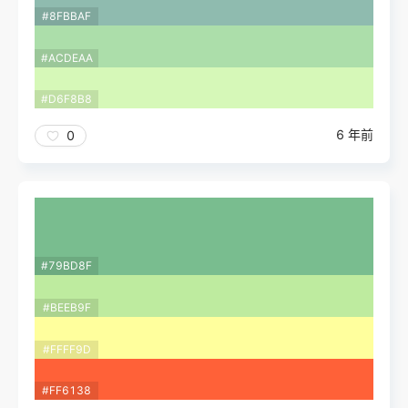
#8FBBAF
#ACDEAA
#D6F8B8
6 年前
0
#79BD8F
#BEEB9F
#FFFF9D
#FF6138