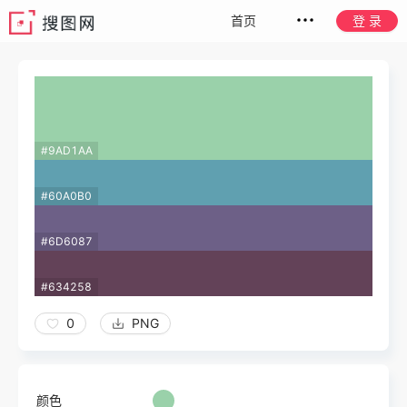
首页
登 录
#9AD1AA
#60A0B0
#6D6087
#634258
0
PNG
颜色