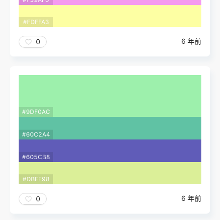
#FDFFA3
6 年前
0
#9DF0AC
#60C2A4
#605CB8
#DBEF98
6 年前
0