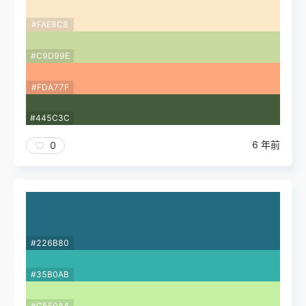
#FAE8C8
#C9D99E
#FDA77F
#445C3C
6 年前
0
#226B80
#35B0AB
#C5F0A4