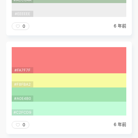
#EEEEEE
6 年前
0
#FA7F7F
#F8FBA2
#A0E4B0
#C2FCD9
6 年前
0