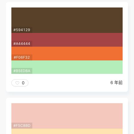
#594129
#A44444
#F06F32
#B5EDBA
6 年前
0
#F5C8BD