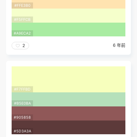
#FFE3B0
#F5FFCB
#A9ECA2
6 年前
2
#F7FFBD
#B5E0BA
#905858
#5D3A3A