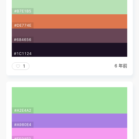
#B7E1B5
#DE774E
#684656
#1C1124
6 年前
1
#A2E4A2
#A980E4
#F59AF0