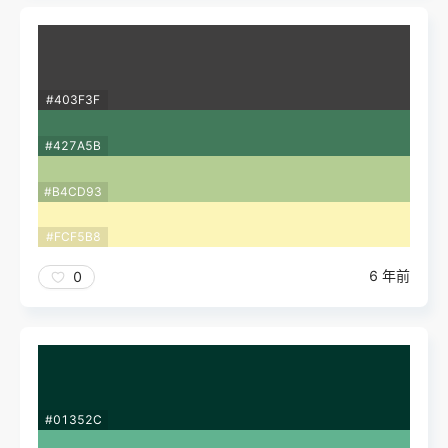
#403F3F
#427A5B
#B4CD93
#FCF5B8
6 年前
0
#01352C