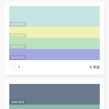
#C5E5E3
#F0F1B3
#BAE2BE
#A3A7E4
6 年前
1
#6B7B8E