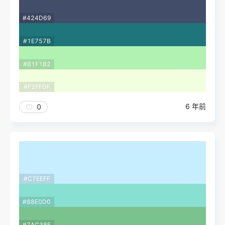
#424D69
#1E757B
#B1F1B2
#F2FFDF
6 年前
0
#C7EEFF
#88E0D0
#7AC38F