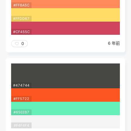
#FF8A5C
#FFDD67
#CF455C
6 年前
0
#474744
#FF5722
#65EEB7
#F4F4F4