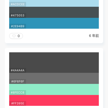
#ACDCEE
#475053
#2E94B9
6 年前
0
#4A4A4A
#6F6F6F
#8FECC8
#FF395E