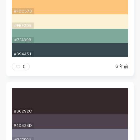
#FDC57B
#FBF2D5
#7FA99B
#394A51
6 年前
0
#36292C
#4D424D
#7F7E90