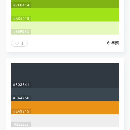
#7FB414
#A0E418
#E5F9BD
6 年前
1
#303841
#3A4750
#EA9215
#EEEEEE