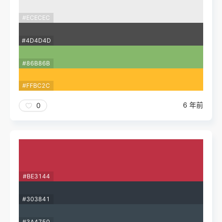
#ECECEC
#4D4D4D
#86B86B
#FFBC2C
6 年前
0
#BE3144
#303841
#3A4750