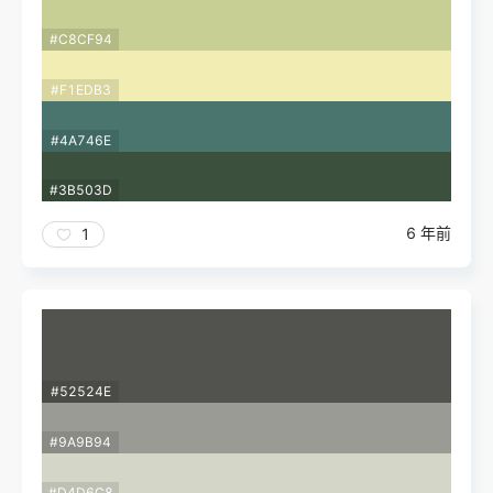
#C8CF94
#F1EDB3
#4A746E
#3B503D
6 年前
1
#52524E
#9A9B94
#D4D6C8