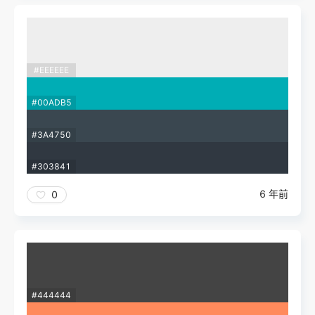
#EEEEEE
#00ADB5
#3A4750
#303841
6 年前
0
#444444