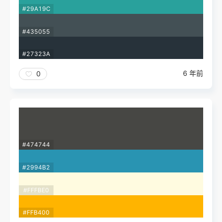
#29A19C
#435055
#27323A
6 年前
0
#474744
#2994B2
#FFFBE0
#FFB400