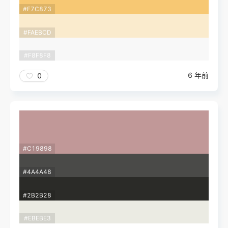
#F7C873
#FAEBCD
#F8F8F8
6 年前
0
#C19898
#4A4A48
#2B2B28
#EBEBE3