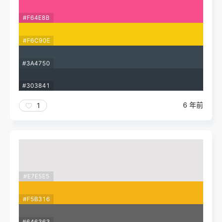
#F64E8B
#F6C90E
#3A4750
#303841
6 年前
1
#E7E5E5
#F5B316
#646363