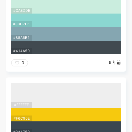
#CAEDDE
#8BD7D1
#85A6B1
#414A50
6 年前
0
#EEEEEE
#F6C90E
#3A4750