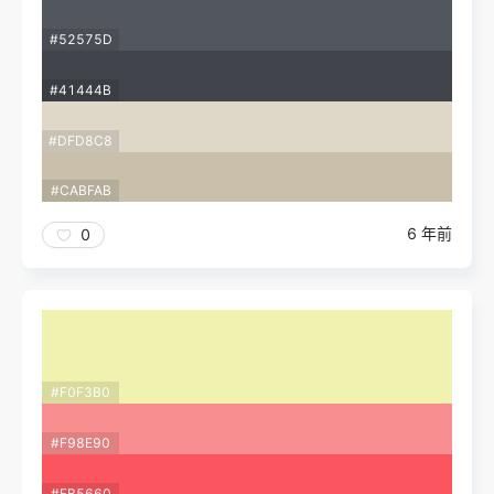
#52575D
#41444B
#DFD8C8
#CABFAB
6 年前
0
#F0F3B0
#F98E90
#FB5660