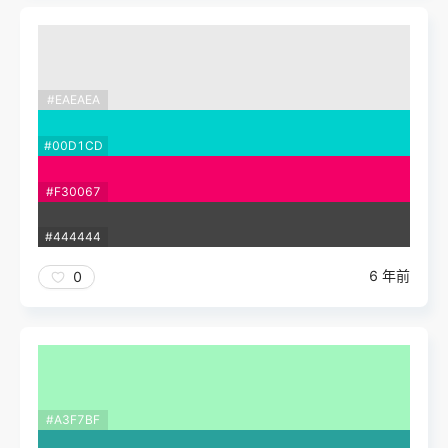
#EAEAEA
#00D1CD
#F30067
#444444
6 年前
0
#A3F7BF