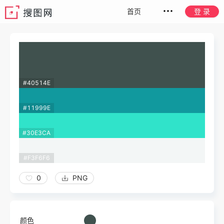
首页
登 录
#40514E
#11999E
#30E3CA
#F3F6F6
0
PNG
颜色