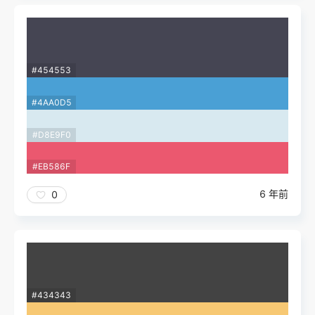
#454553
#4AA0D5
#D8E9F0
#EB586F
6 年前
0
#434343