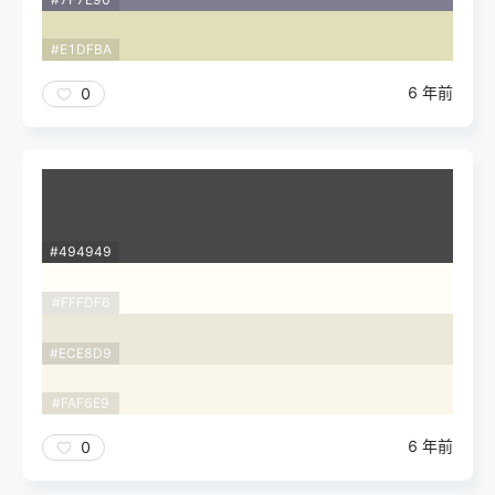
#E1DFBA
6 年前
0
#494949
#FFFDF6
#ECE8D9
#FAF6E9
6 年前
0