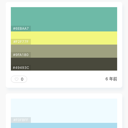
#6EBAA7
#F2F77F
#9FA180
#49493C
6 年前
0
#F0FBFF