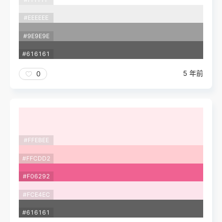
#EEEEEE
#9E9E9E
#616161
5 年前
0
#FFEBEE
#FFCDD2
#F06292
#FCE4EC
#616161