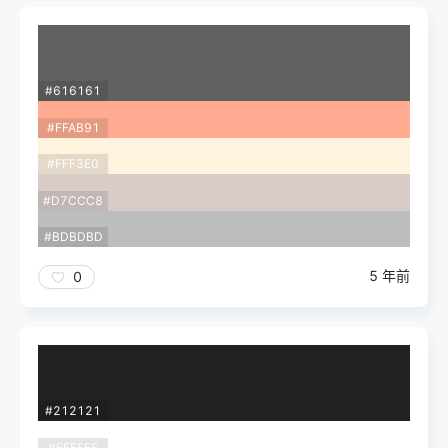
#616161
#FFAB91
#FFF3E0
#D7CCC8
#BDBDBD
5 年前
0
#212121
#FFFFFF