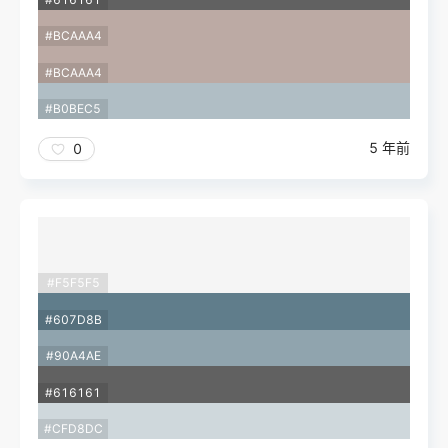
#BCAAA4
#BCAAA4
#B0BEC5
5 年前
0
#F5F5F5
#607D8B
#90A4AE
#616161
#CFD8DC