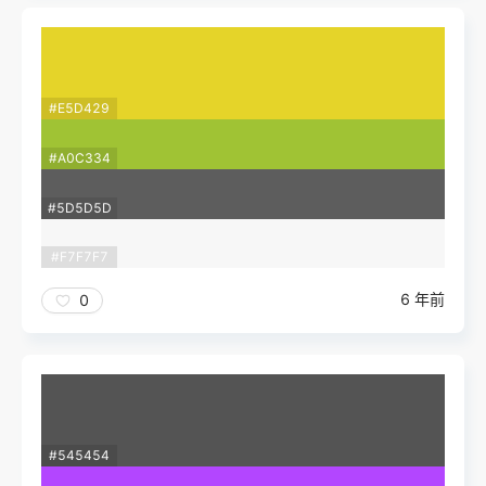
#E5D429
#A0C334
#5D5D5D
#F7F7F7
6 年前
0
#545454