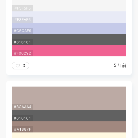
#F5F5F5
#E8EAF6
#C5CAE9
#616161
#F06292
5 年前
0
#BCAAA4
#616161
#A1887F