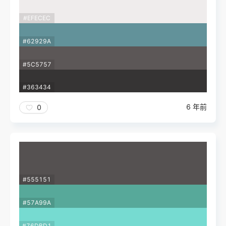
#EFECEC
#62929A
#5C5757
#363434
6 年前
0
#555151
#57A99A
#76DBD1