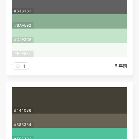
#616161
#8AAE92
#C4E3CB
#F4F9F4
6 年前
1
#444036
#686354
#50C19A