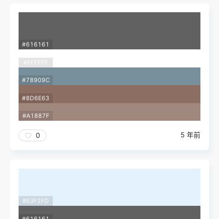
#616161
#FFFFFF
#78909C
#8D6E63
#A1887F
5 年前
0
#E3F2FD
#616161