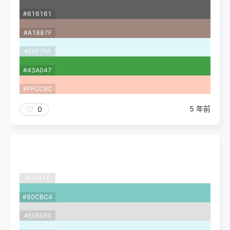
#616161
#A1887F
#E0F7FA
#43A047
#FFCCBC
5 年前
0
#FFFFFF
#80CBC4
#E0E0E0