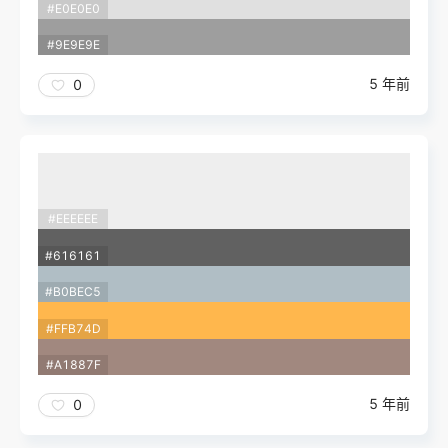
#E0E0E0
#9E9E9E
5 年前
0
#EEEEEE
#616161
#B0BEC5
#FFB74D
#A1887F
5 年前
0