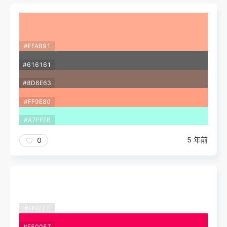
#FFAB91
#616161
#8D6E63
#FF9E80
#A7FFEB
5 年前
0
#FFFFFF
#F50057