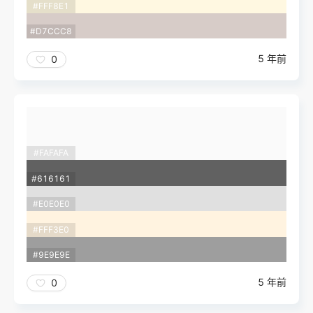
#FFF8E1
#D7CCC8
5 年前
0
#FAFAFA
#616161
#E0E0E0
#FFF3E0
#9E9E9E
5 年前
0