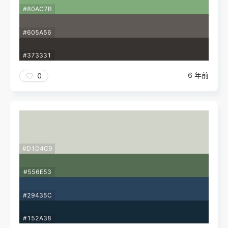
#80AC7B
#605A56
#373331
6 年前
0
#D1D4C9
#556E53
#29435C
#152A38