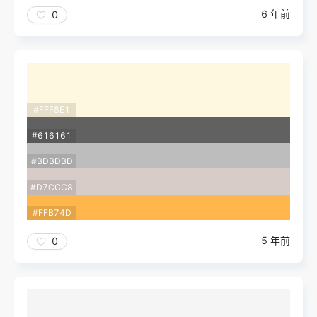
6 年前
0
#FFF8E1
#616161
#BDBDBD
#D7CCC8
#FFB74D
5 年前
0