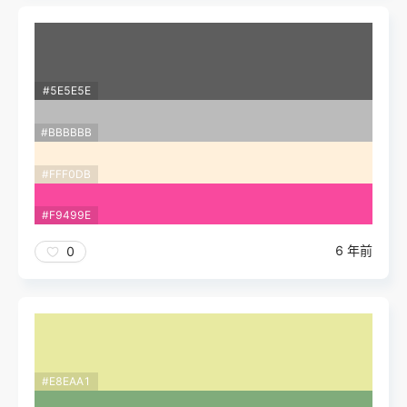
#5E5E5E
#BBBBBB
#FFF0DB
#F9499E
6 年前
0
#E8EAA1