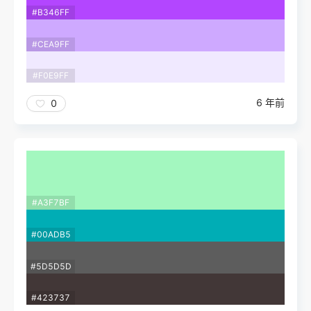
#B346FF
#CEA9FF
#F0E9FF
6 年前
0
#A3F7BF
#00ADB5
#5D5D5D
#423737