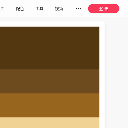
字库
配色
工具
视频
登 录