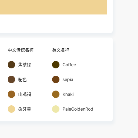
中文传统名称
英文名称
焦茶绿
Coffee
驼色
sepia
山鸡褐
Khaki
象牙黄
PaleGoldenRod