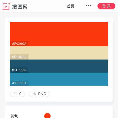
首页
登 录
#FA360A
#EFDDB2
#1D556F
#288FB4
0
PNG
颜色