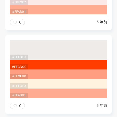
#FBE9E7
#FFAB91
5 年前
0
#EFEBE9
#FF3D00
#FF9E80
#FFF3E0
#FFAB91
5 年前
0