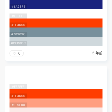
#1A237E
#FFFFFF
#FF3D00
#78909C
#CFD8DC
5 年前
0
#FFFFFF
#FF3D00
#FF9E80