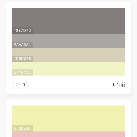
#837D7D
#AAA6A4
#D6D0B8
#F1F4C6
6 年前
0
#F2F2B0