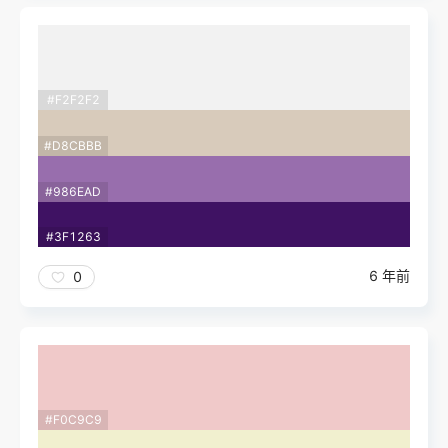
#F2F2F2
#D8CBBB
#986EAD
#3F1263
6 年前
0
#F0C9C9