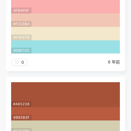
#FBAFAF
#F2C6B4
#F3E8CB
#99E1E5
6 年前
0
#A65238
#B85B3F
#D4CEB0