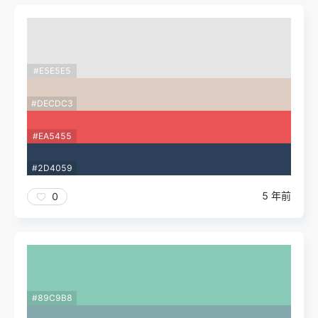
#E5E5E5
#DECDC3
#EA5455
#2D4059
5 年前
0
#89C9B8