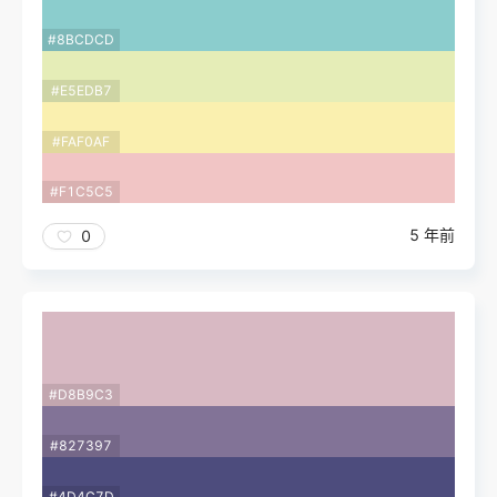
#8BCDCD
#E5EDB7
#FAF0AF
#F1C5C5
5 年前
0
#D8B9C3
#827397
#4D4C7D