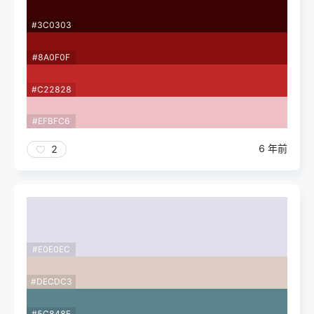
#3C0303
#8A0F0F
#C22828
#EFBFC6
6 年前
2
#E0E0EC
#DECDC3
#5C848E