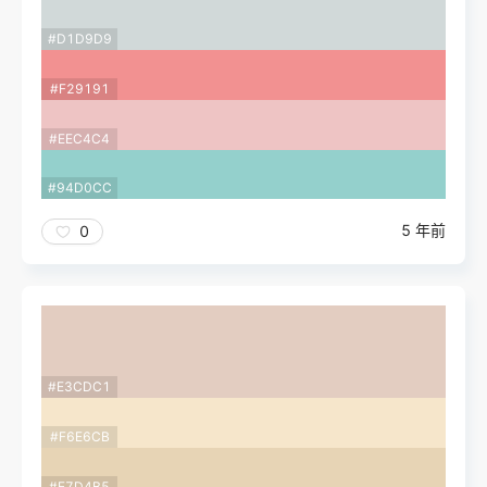
#D1D9D9
#F29191
#EEC4C4
#94D0CC
5 年前
0
#E3CDC1
#F6E6CB
#E7D4B5