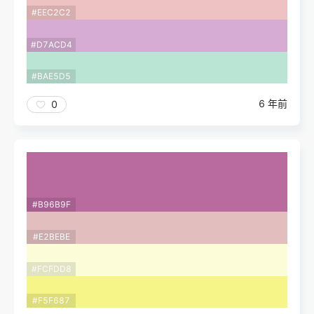
#EEC2C2
#D7ACD4
#BAE5D5
6 年前
0
#B96B9F
#E2BEBE
#FCFDD8
#F5F687