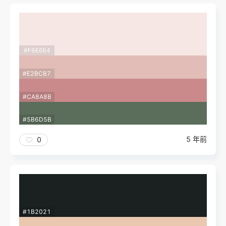
#F6E6E4
#E2BCB7
#CA8A8B
#5B6D5B
5 年前
0
#1B2021