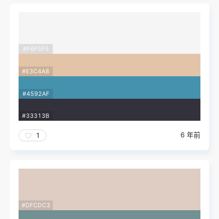
#F6F5F5
#E3C4A8
#4592AF
#33313B
6 年前
1
#DFCDC3