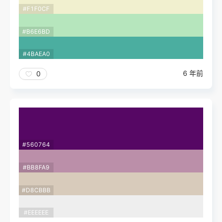
#F1F0CF
#B6E6BD
#4BAEA0
6 年前
0
#560764
#BB8FA9
#D8CBBB
#EEEEEE