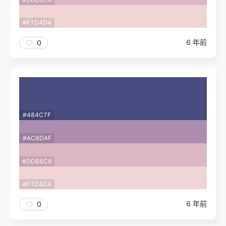
#F1D4D4
6 年前
0
#484C7F
#AC8DAF
#DDB6C6
#F1D4D4
6 年前
0