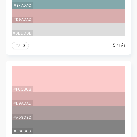
#84A9AC
#D9ADAD
#DDDDDD
5 年前
0
#FCCBCB
#D9ADAD
#AD9D9D
#838383