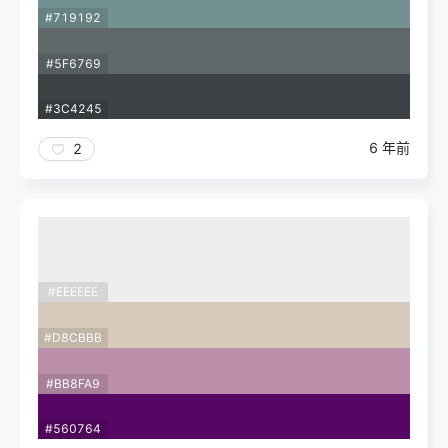
#719192
#5F6769
#3C4245
6 年前
2
#EEEEEE
#D8CBBB
#BB8FA9
#560764