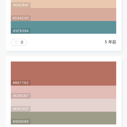
#EAC8AF
#D8AC9C
#5F939A
5 年前
0
#B67162
#E2BCB7
#E4D3CF
#9E9D89