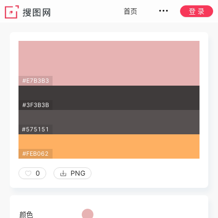
首页
登 录
#E7B3B3
#3F3B3B
#575151
#FEB062
0
PNG
颜色