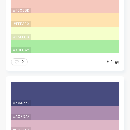
#F5C8BD
#FFE3B0
#F5FFCB
#A9ECA2
6 年前
2
#484C7F
#AC8DAF
#DDB6C6