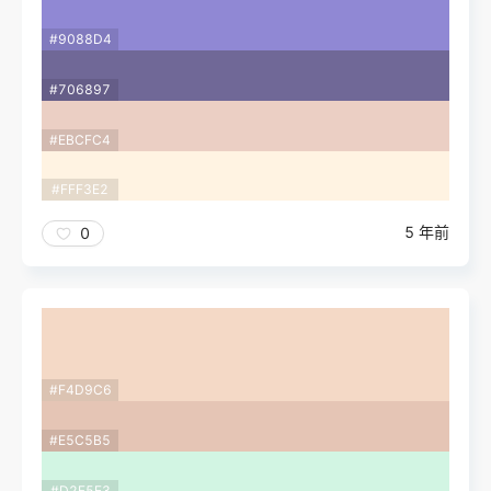
#9088D4
#706897
#EBCFC4
#FFF3E2
5 年前
0
#F4D9C6
#E5C5B5
#D2F5E3