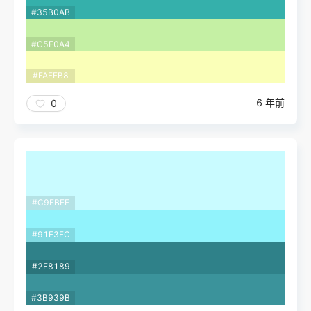
#35B0AB
#C5F0A4
#FAFFB8
6 年前
0
#C9FBFF
#91F3FC
#2F8189
#3B939B