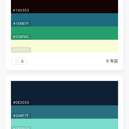
#140303
#1E6B7F
#259F6C
#FAFCD6
6 年前
0
#0E2033
#2A6F7F
#78DEC9