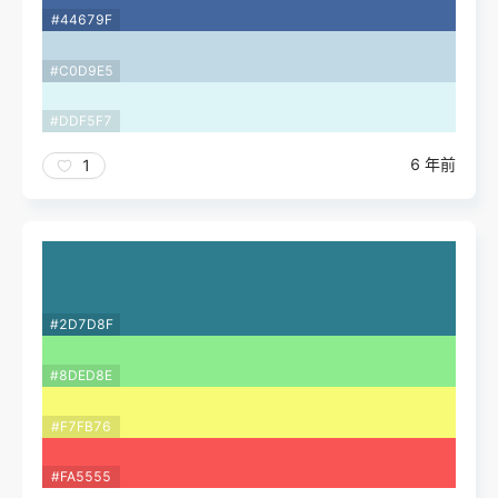
#44679F
#C0D9E5
#DDF5F7
6 年前
1
#2D7D8F
#8DED8E
#F7FB76
#FA5555