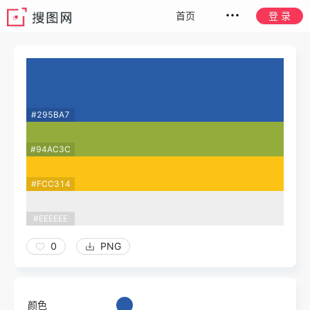
首页
登 录
#295BA7
#94AC3C
#FCC314
#EEEEEE
0
PNG
颜色