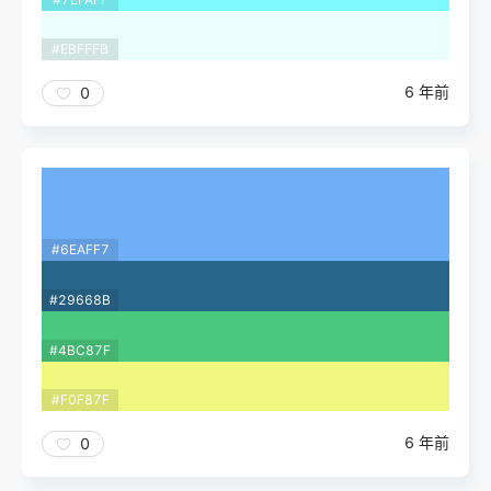
#EBFFFB
6 年前
0
#6EAFF7
#29668B
#4BC87F
#F0F87F
6 年前
0