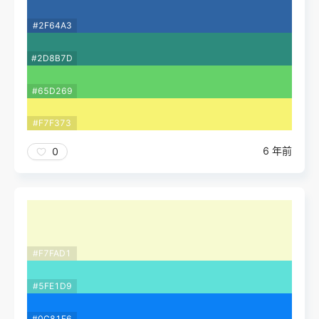
#2F64A3
#2D8B7D
#65D269
#F7F373
6 年前
0
#F7FAD1
#5FE1D9
#0C81F6