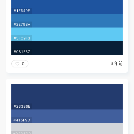
#1E549F
#2E79BA
#5FC9F3
#081F37
6 年前
0
#233B6E
#415F9D
#D3D6DB