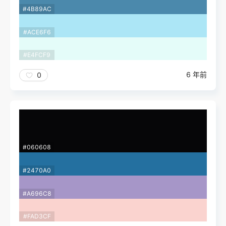
#4B89AC
#ACE6F6
#E4FCF9
6 年前
0
#060608
#2470A0
#A696C8
#FAD3CF