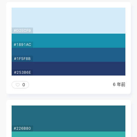
#D2ECF9
#1891AC
#1F5F8B
#253B6E
6 年前
0
#226B80