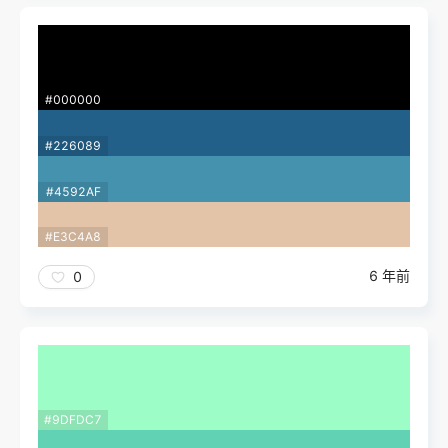
#000000
#226089
#4592AF
#E3C4A8
6 年前
0
#9DFDC7