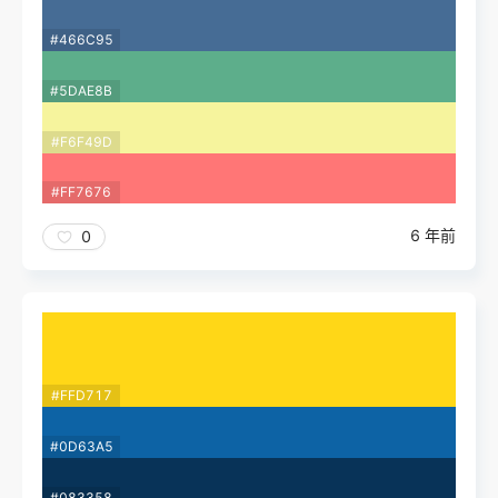
#466C95
#5DAE8B
#F6F49D
#FF7676
6 年前
0
#FFD717
#0D63A5
#083358