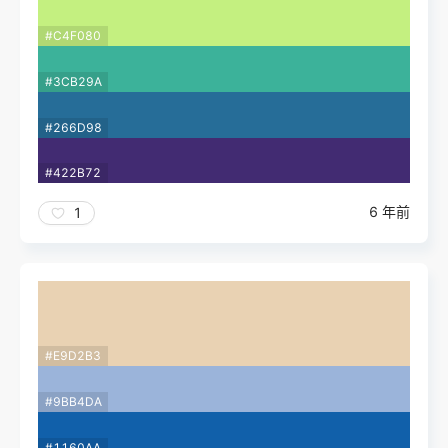
#C4F080
#3CB29A
#266D98
#422B72
6 年前
1
#E9D2B3
#9BB4DA
#1160AA