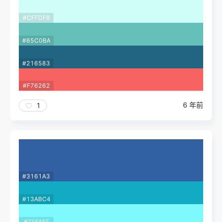
#CFFDF8
#65C0BA
#216583
#F76262
6 年前
1
#3161A3
#13ABC4
#7EFAFF