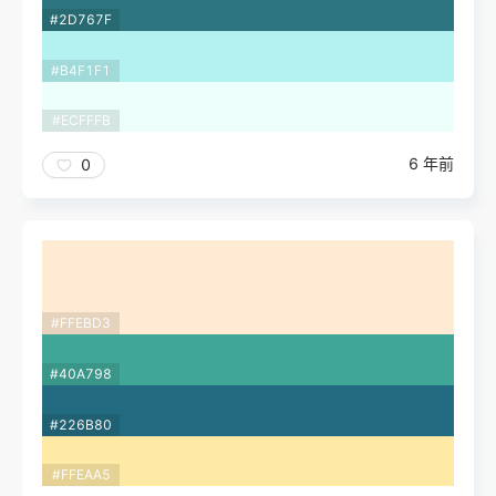
#2D767F
#B4F1F1
#ECFFFB
6 年前
0
#FFEBD3
#40A798
#226B80
#FFEAA5