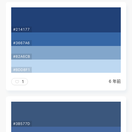
#214177
#3667A6
#82A6CB
#BDD8F1
6 年前
1
#3B577D