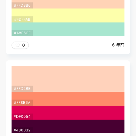
#FFD3B6
#FDFFAB
#A8E6CF
6 年前
0
#FFD2BB
#FF8B6A
#DF0054
#480032