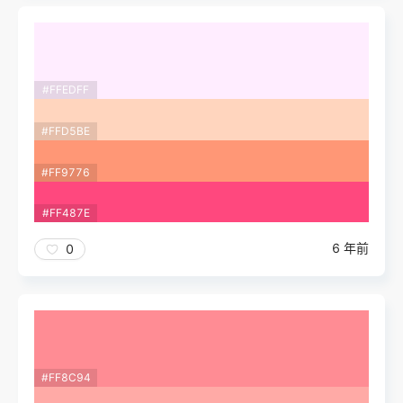
#FFEDFF
#FFD5BE
#FF9776
#FF487E
6 年前
0
#FF8C94