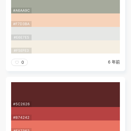
#A6AA9C
#F7D3BA
#E6E7E5
#F5EFE3
6 年前
0
#5C2626
#B74242
#EA7362