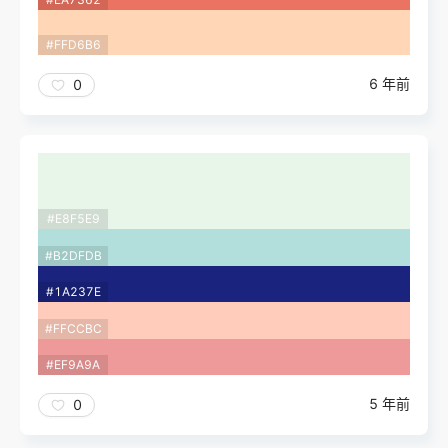
#FFD6B6
6 年前
0
#E8F5E9
#B2DFDB
#1A237E
#FFCCBC
#EF9A9A
5 年前
0