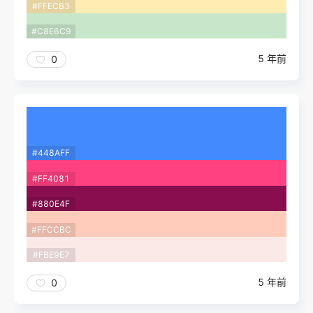
#FFECB3
#C8E6C9
5 年前
0
#448AFF
#FF4081
#880E4F
#FFCCBC
#FBE9E7
5 年前
0