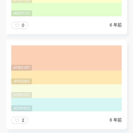
#E0FFCD
6 年前
0
#FBD1B7
#FEE9B2
#F9FCE1
#D3F6F3
6 年前
2