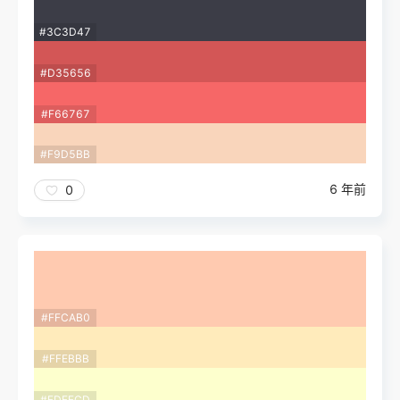
#3C3D47
#D35656
#F66767
#F9D5BB
6 年前
0
#FFCAB0
#FFEBBB
#FDFFCD