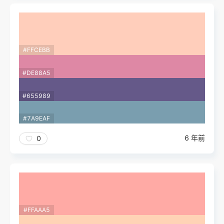
#FFCEBB
#DE88A5
#655989
#7A9EAF
6 年前
0
#FFAAA5