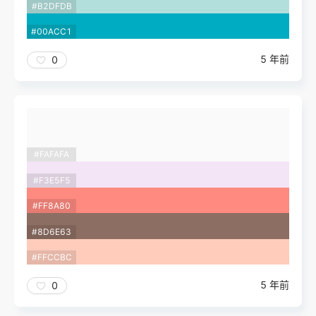
#B2DFDB
#00ACC1
5 年前
0
#FAFAFA
#F3E5F5
#FF8A80
#8D6E63
#FFCCBC
5 年前
0