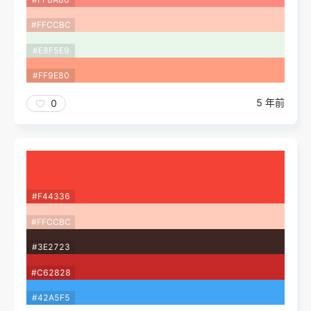
#FFCCBC
#E8F5E9
#FF9E80
5 年前
0
#F44336
#FFCCBC
#3E2723
#C62828
#42A5F5