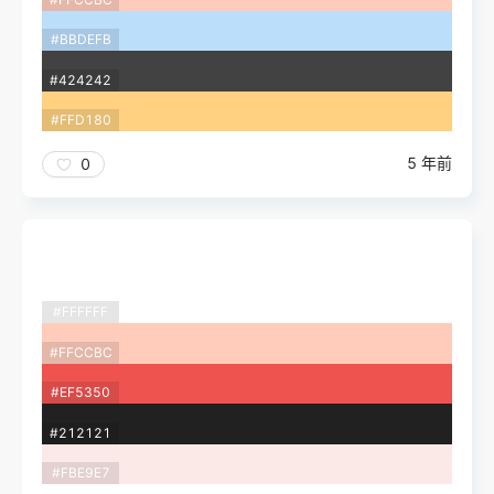
#BBDEFB
#424242
#FFD180
5 年前
0
#FFFFFF
#FFCCBC
#EF5350
#212121
#FBE9E7