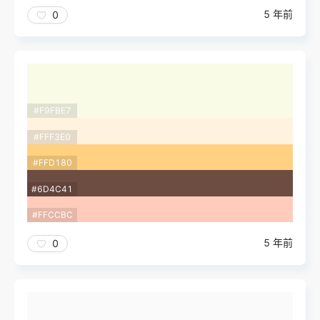
5 年前
0
#F9FBE7
#FFF3E0
#FFD180
#6D4C41
#FFCCBC
5 年前
0