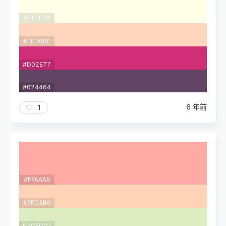
#FFFEE6
#FED6BE
#D02E77
#624464
6 年前
1
#FFAAA5
#FFD3B6
#DCEDC1