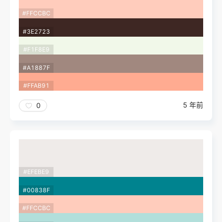
#FFCCBC
#3E2723
#F1F8E9
#A1887F
#FFAB91
5 年前
0
#EFEBE9
#00838F
#FFCCBC