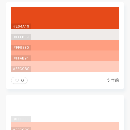
#E64A19
#EFEBE9
#FF9E80
#FFAB91
#FFCCBC
5 年前
0
#FFFFFF
#FFCCBC