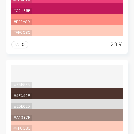
#C2185B
#FF8A80
#FFCCBC
5 年前
0
#F5F5F5
#4E342E
#E0E0E0
#A1887F
#FFCCBC