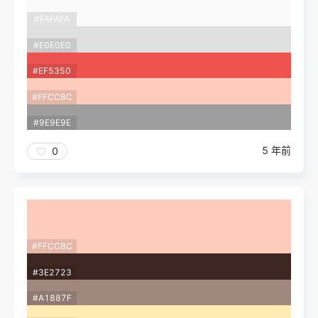
#FAFAFA
#E0E0E0
#EF5350
#FFCCBC
#9E9E9E
5 年前
0
#FFCCBC
#3E2723
#A1887F