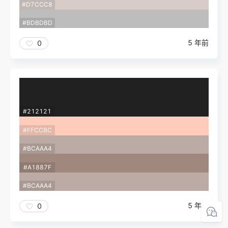
#D7CCC8
#BDBDBD
5 年前
0
#212121
#FFCCBC
#BCAAA4
#A1887F
#BCAAA4
5 年前
0