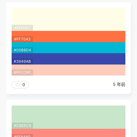
#FFFDE7
#FF7043
#00B8D4
#3949AB
#FFCCBC
5 年前
0
#C8E6C9
#FF8A80