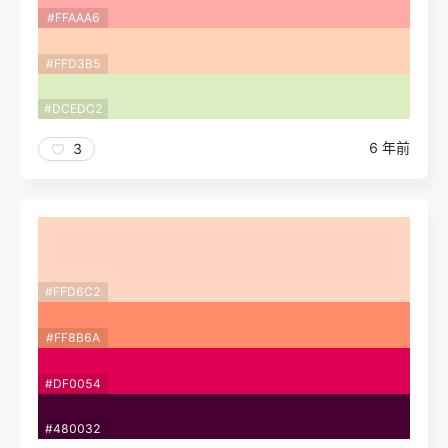
#FFAAA6
#FFD3B5
#DCEDC2
6 年前
3
#FFD6C2
#FF8B6A
#DF0054
#480032