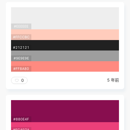
#EEEEEE
#FFCCBC
#212121
#9E9E9E
#FF8A80
5 年前
0
#880E4F
#EC407A