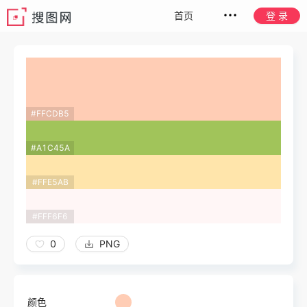
首页
登 录
#FFCDB5
#A1C45A
#FFE5AB
#FFF6F6
0
PNG
颜色